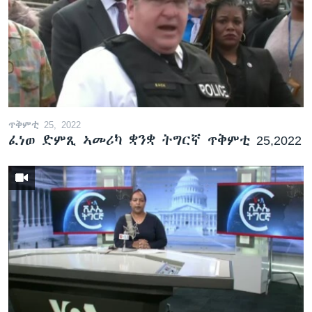
ጥቅምቲ 25, 2022
ፈነወ ድምጺ ኣመሪካ ቋንቋ ትግርኛ ጥቅምቲ 25,2022