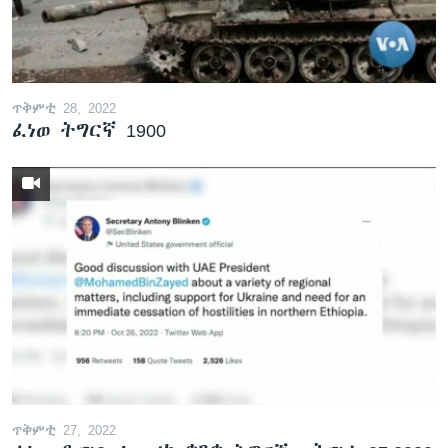
ቂሔ ጽልሚ
ቋንቋታት
ጥቅምቲ 28, 2022
ፈነወ ትግርኛ 1900
ጥቅምቲ 27, 2022