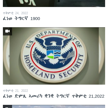
ጥቅምቲ 24, 2022
ፈነወ ትግርኛ 1900
ጥቅምቲ 21, 2022
ፈነወ ድምጺ ኣመሪካ ቋንቋ ትግርኛ ጥቅምቲ 21,2022