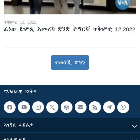
ጥቅምቲ 12, 2022
ፈነወ ድምጺ ኣመሪካ ቋንቋ ትግርኛ ጥቅምቲ 12,2022
ተወሳኺ ጽዓን
ማሕበራዊ ገጻትና
ኣገዳሲ ሓበሬታ
ዕለታዊ ዜና