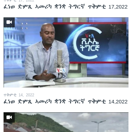
ፈነወ ድምጺ ኣመሪካ ቋንቋ ትግርኛ ጥቅምቲ 17,2022
ጥቅምቲ 14, 2022
ፈነወ ድምጺ ኣመሪካ ቋንቋ ትግርኛ ጥቅምቲ 14,2022