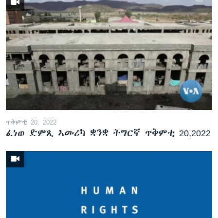
ጥቅምቲ 20, 2022
ፈነወ ድምጺ ኣመሪካ ቋንቋ ትግርኛ ጥቅምቲ 20,2022