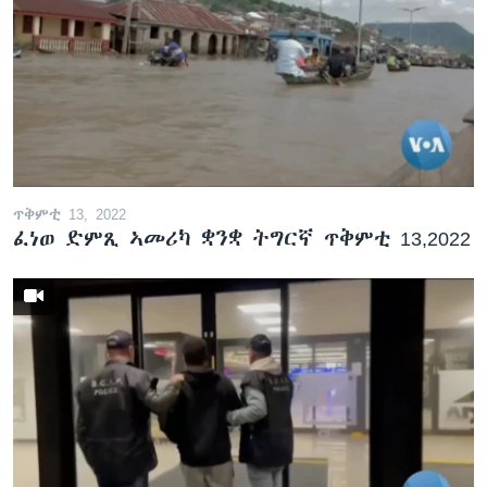
ጥቅምቲ 13, 2022
ፈነወ ድምጺ ኣመሪካ ቋንቋ ትግርኛ ጥቅምቲ 13,2022