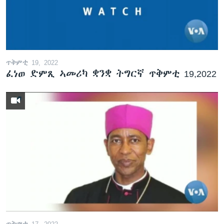
ጥቅምቲ 19, 2022
ፈነወ ድምጺ ኣመሪካ ቋንቋ ትግርኛ ጥቅምቲ 19,2022
ጥቅምቲ 17, 2022