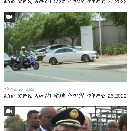
ፈነወ ድምጺ ኣመሪካ ቋንቋ ትግርኛ ጥቅምቲ 27,2022
ጥቅምቲ 26, 2022
ፈነወ ድምጺ ኣመሪካ ቋንቋ ትግርኛ ጥቅምቲ 26,2022