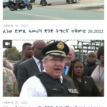
ቂሔ ጽልሚ
ቋንቋታት
ጥቅምቲ 26, 2022
ፈነወ ድምጺ ኣመሪካ ቋንቋ ትግርኛ ጥቅምቲ 26,2022
ጥቅምቲ 25, 2022