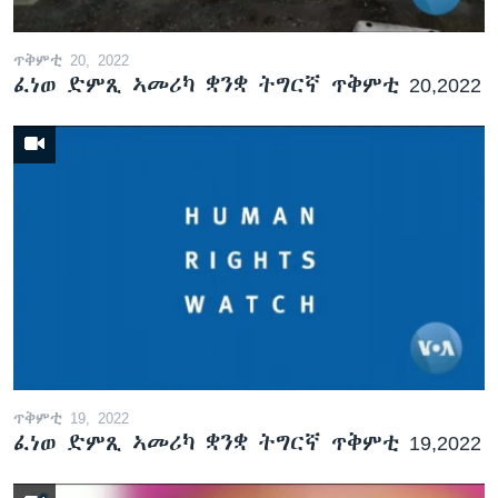
ጥቅምቲ 20, 2022
ፈነወ ድምጺ ኣመሪካ ቋንቋ ትግርኛ ጥቅምቲ 20,2022
ጥቅምቲ 19, 2022
ፈነወ ድምጺ ኣመሪካ ቋንቋ ትግርኛ ጥቅምቲ 19,2022