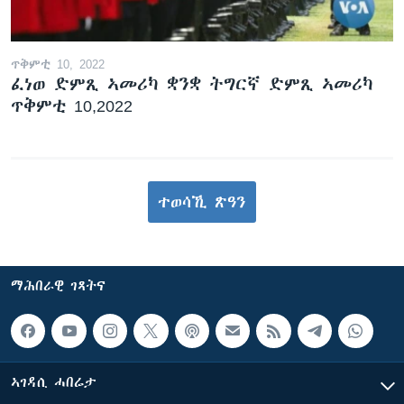
ጥቅምቲ 10, 2022
ፈነወ ድምጺ ኣመሪካ ቋንቋ ትግርኛ ድምጺ ኣመሪካ
ጥቅምቲ 10,2022
ተወሳኺ ጽዓን
ማሕበራዊ ገጻትና
ኣገዳሲ ሓበሬታ