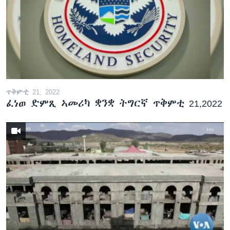
ጥቅምቲ 21, 2022
ፈነወ ድምጺ ኣመሪካ ቋንቋ ትግርኛ ጥቅምቲ 21,2022