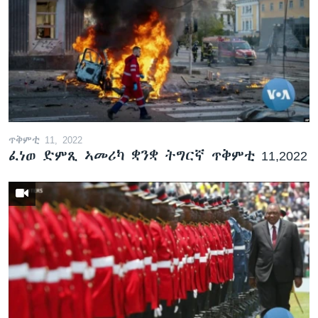
ጥቅምቲ 11, 2022
ፈነወ ድምጺ ኣመሪካ ቋንቋ ትግርኛ ጥቅምቲ 11,2022