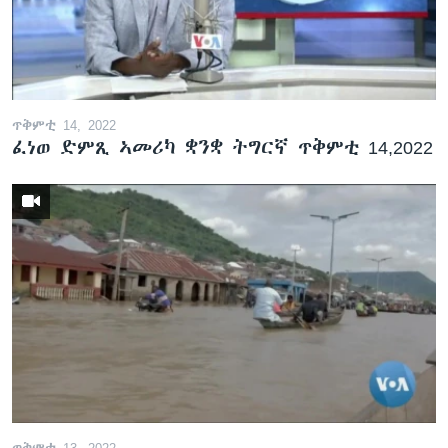
ጥቅምቲ 14, 2022
ፈነወ ድምጺ ኣመሪካ ቋንቋ ትግርኛ ጥቅምቲ 14,2022
ጥቅምቲ 13, 2022