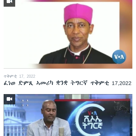
ጥቅምቲ 17, 2022
ፈነወ ድምጺ ኣመሪካ ቋንቋ ትግርኛ ጥቅምቲ 17,2022