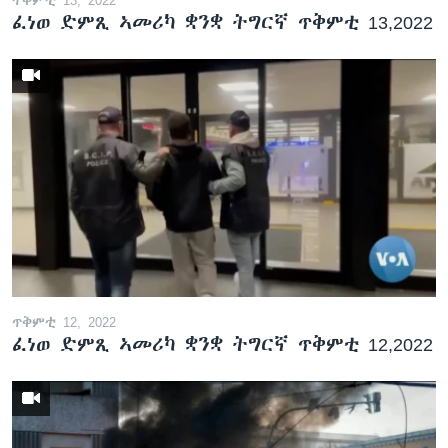
ፈነወ ድምጺ ኣመሪካ ቋንቋ ትግርኛ ጥቅምቲ 13,2022
ጥቅምቲ 12, 2022
ፈነወ ድምጺ ኣመሪካ ቋንቋ ትግርኛ ጥቅምቲ 12,2022