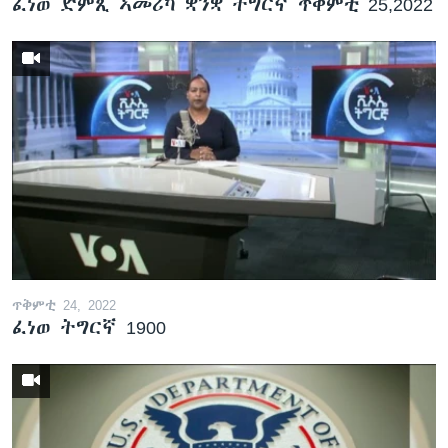
ፈነወ ድምጺ ኣመሪካ ቋንቋ ትግርኛ ጥቅምቲ 25,2022
ጥቅምቲ 24, 2022
ፈነወ ትግርኛ 1900