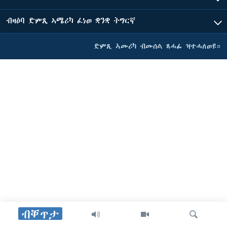
ቂሔ ጽልሚ
ቋንቋታት
ብዛዕባ ድምጺ ኣሜሪካ ፈነወ ቋንቋ ትግርኛ
ድምጺ ኣመሪካ ብመሰል ጸሓፊ ዝተሓለወዩ።
ብቐጥታ