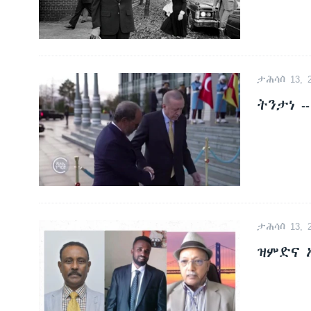
ታሕሳስ 13, 2
ትንታነ -
ታሕሳስ 13, 2
ዝምድና 