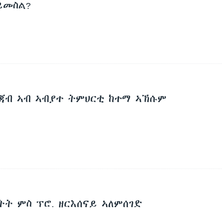
ይመስል?
ሕጃብ ኣብ ኣብያተ ትምህርቲ ከተማ ኣኽሱም
ትት ምስ ፕሮ. ዘርእሰናይ ኣለምሰገድ