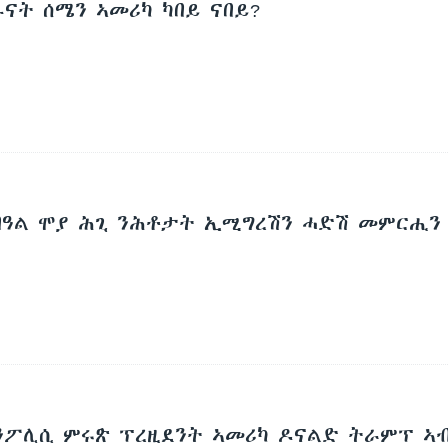
ናት ሰሜን ኣመሪካ ካበይ ናበይ?
በዓል ሞያ ሕጊ ንሕቶታት ኢሚግረሽን ሓድሽ መምርሒን
 ንፖሊሲ ምሩጽ ፕረዚደንት ኣመሪካ ዶናልድ ትራምፕ ኣ