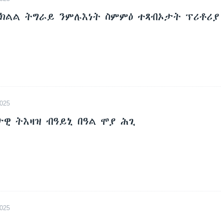
ክልል ትግራይ ንምሉእነት ስምምዕ ተጻብኦታት ፕሪቶሪ
025
ታዊ ትእዛዝ ብዓይኒ በዓል ሞያ ሕጊ
025