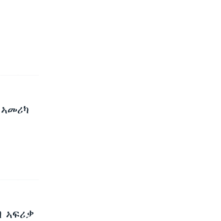
 ኣመሪካ
ብ ኣፍሪቃ