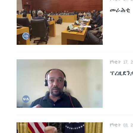
ቂሔ ጽልሚ
መራሕቲ 
የካቲት 17, 2
ፕረዚደን
የካቲት 03, 2