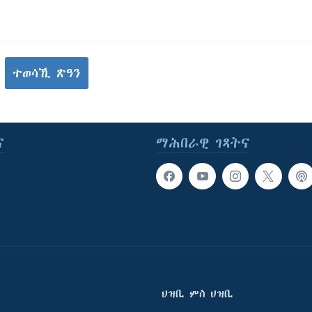
ተወሳኺ ጽዓን
ና
ማሕበራዊ ገጻትና
ህዝቢ ምስ ህዝቢ