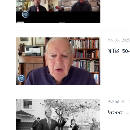
ጥሪ 06, 2025
ዝኽሪ 50
ታሕሳስ 30, 2
ካርተር -