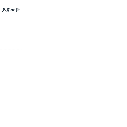
ያ ይጽውዑ