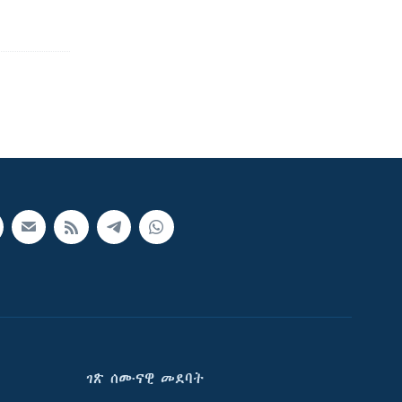
ገጽ ሰሙናዊ መደባት