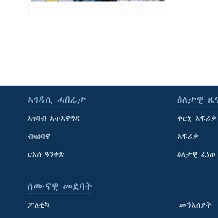
ኣገዳሲ ሓበሬታ
ዕለታዊ ዜ
ኣገባብ ኣተኣናግዳ
ቀርኒ ኣፍሪቃ
ብዛዕባና
ኣፍሪቃ
ርእሰ ዓንቀጽ
ዕለታዊ ፈነወ
ሰሙናዊ መደባት
ፖለቲካ
መንእሰያት