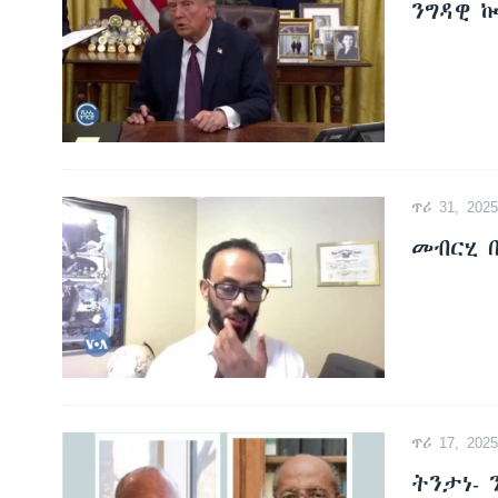
ንግዳዊ ኲ
ጥሪ 31, 2025
መብርሂ 
ጥሪ 17, 2025
ትንታነ-