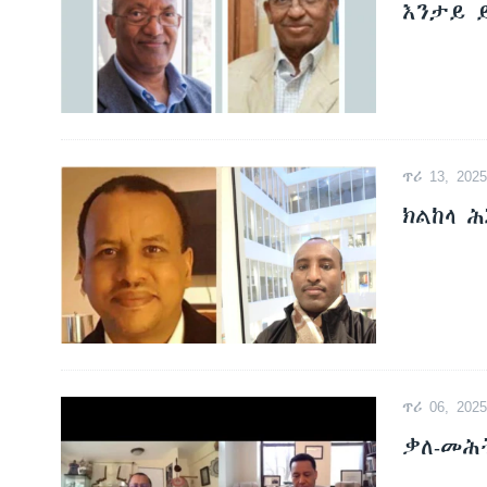
እንታይ 
ጥሪ 13, 2025
ክልከላ 
ጥሪ 06, 2025
ቃለ-መሕ