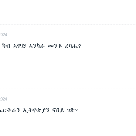
024
- ካብ ኣዋጅ ኣንካራ መን’ዩ ረባሒ?
024
ኤርትራን ኢትዮጵያን ናበይ ገጽ?