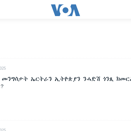
025
 መንግስታት ኤርትራን ኢትዮጵያን ንሓድሽ ጎንጺ ክመር
?
025