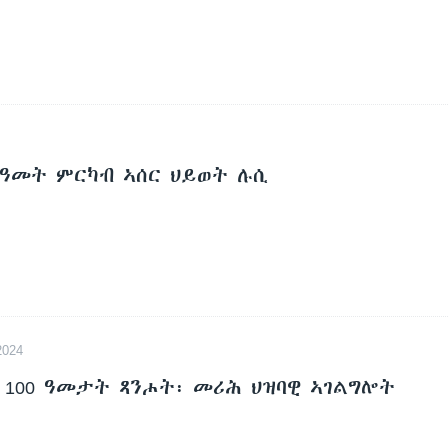
-ዓመት ምርካብ ኣሰር ህይወት ሉሲ
024
- 100 ዓመታት ጻንሖት፡ መሪሕ ህዝባዊ ኣገልግሎት