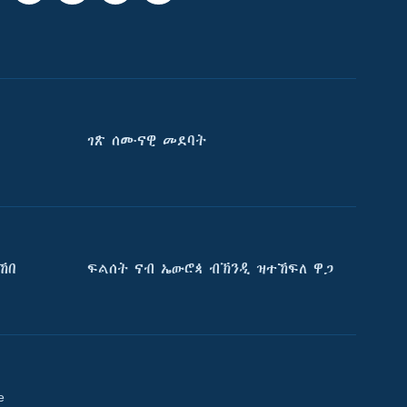
ገጽ ሰሙናዊ መደባት
ኸበ
ፍልሰት ናብ ኤውሮጳ ብኽንዲ ዝተኸፍለ ዋጋ
e