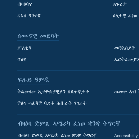
ብዛዕባና
ኣፍሪቃ
ርእሰ ዓንቀጽ
ዕለታዊ ፈነወ
ሰሙናዊ መደባት
ፖለቲካ
መንእሰያት
ጥዕና
ኤርትራውያን
ፍሉይ ዓምዲ
ትምህርቲ እንግሊዝኛ
ቅልውላው ኢትዮጵያዊያን ስደተኛታት
ጠመተ ኣብ 
ማሕበራዊ ገጻትና
ዋዕላ ሓፈሻዊ ባይቶ ሕቡራት ሃገራት
ብዛዕባ ድምጺ ኣሜሪካ ፈነወ ቋንቋ ትግርኛ
ብዛዕባ ድምጺ ኣሜሪካ ፈነወ ቋንቋ ትግርኛ
Accessibility