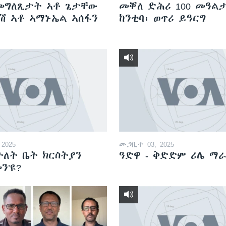
መግለጺታት ኣቶ ጌታቸው
መቐለ ድሕሪ 100 መዓል
ሽ ኣቶ ኣማኑኤል ኣሰፋን
ከንቲባ፡ ወጥሪ ይዓርግ
2025
መጋቢት 03, 2025
ትለት ቤት ክርስትያን
ዓድዋ - ቅድድም ሪሌ ማ
ን’ዩ?