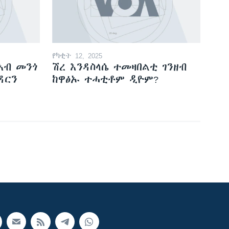
የካቲት 12, 2025
ኣብ መንጎ
ሽረ እንዳስላሴ ተመዛበልቲ ገንዘብ
ዳርን
ከዋፅኡ ተሓቲቶም ዲዮም?