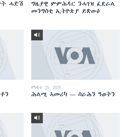
ታት ሓድሽ
ግዜያዊ ምምሕዳር ንሓገዝ ፈደራል
መንግስቲ ኢትዮጵያ ይጽውዕ
የካቲት 25, 2025
ራቶን
ሕልሚ ኣመሪካ — ስራሕን ዓወትን