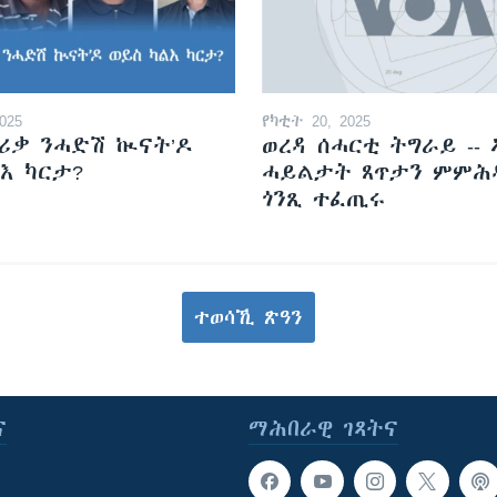
025
የካቲት 20, 2025
ፍሪቃ ንሓድሽ ኲናት’ዶ
ወረዳ ሰሓርቲ ትግራይ -- 
እ ካርታ?
ሓይልታት ጸጥታን ምምሕ
ጎንጺ ተፈጢሩ
ተወሳኺ ጽዓን
ና
ማሕበራዊ ገጻትና