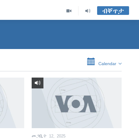
ብቐጥታ
Calendar
መጋቢት 12, 2025