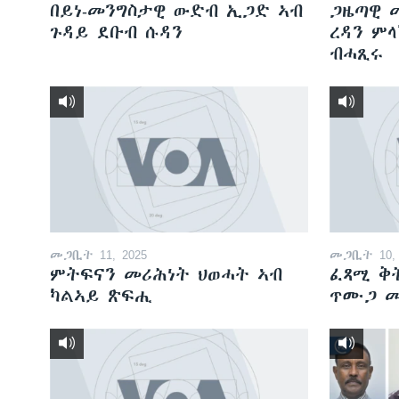
ቂሔ ጽልሚ
በይነ-መንግስታዊ ውድብ ኢጋድ ኣብ
ጋዜጣዊ 
ጉዳይ ደቡብ ሱዳን
ረዳን ምላ
ብሓጺሩ
መጋቢት 11, 2025
መጋቢት 10, 
ምትፍናን መሪሕነት ህወሓት ኣብ
ፈጻሚ ቅ
ካልኣይ ጽፍሒ
ጥሙጋ መ