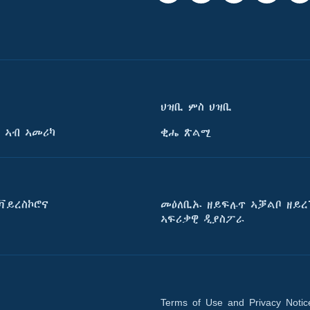
ህዝቢ ምስ ህዝቢ
 ኣብ ኣመሪካ
ቂሔ ጽልሚ
ቫይረስኮሮና
መዕለቢኡ ዘይፍሉጥ ኣቓልቦ ዘይረ
ኣፍሪቃዊ ዲያስፖራ
Terms of Use and Privacy Notic