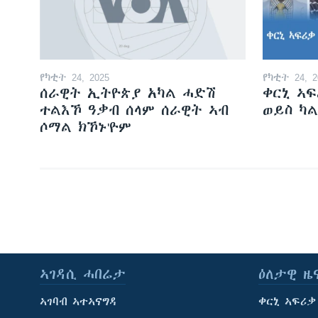
የካቲት 24, 2025
የካቲት 24, 2
ሰራዊት ኢትዮጵያ አካል ሓድሽ
ቀርኒ ኣ
ተልእኾ ዓቃብ ሰላም ሰራዊት ኣብ
ወይስ ካል
ሶማል ክኾኑ'ዮም
ኣገዳሲ ሓበሬታ
ዕለታዊ ዜ
ኣገባብ ኣተኣናግዳ
ቀርኒ ኣፍሪቃ