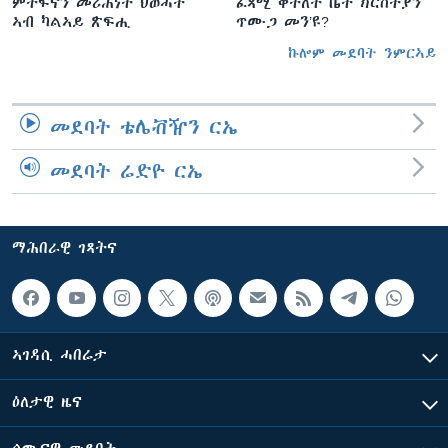
ምትፍናን መሪሕነት ህወሓት
ፈጻሚ ቅትለት ቤት ክርስትያን
ኣብ ካልኣይ ጽፍሒ
ጥሙጋ መን’ዩ?
ኩሎም መደባት ንምርኣይ
መደባት ቴሌቭዥን ርኤ
መደባት ሬድዮ ርኤ
ማሕበራዊ ገጻትና
ኣገዳሲ ሓበሬታ
ዕለታዊ ዜና