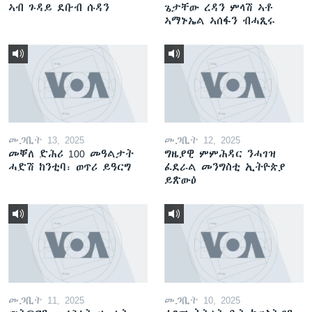
ኣብ ጉዳይ ደቡብ ሱዳን
ጌታቸው ረዳን ምላሽ ኣቶ
ኣማኑኤል ኣሰፋን ብሓጺሩ
መጋቢት 13, 2025
መጋቢት 12, 2025
መቐለ ድሕሪ 100 መዓልታት
ግዜያዊ ምምሕዳር ንሓገዝ
ሓድሽ ከንቲባ፡ ወጥሪ ይዓርግ
ፈደራል መንግስቲ ኢትዮጵያ
ይጽውዕ
መጋቢት 11, 2025
መጋቢት 10, 2025