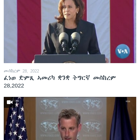
መስከረም 28, 2022
ፈነወ ድምጺ ኣመሪካ ቋንቋ ትግርኛ መስከረም
28,2022