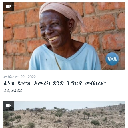
መስከረም 22, 2022
ፈነወ ድምጺ ኣመሪካ ቋንቋ ትግርኛ መስከረም
22,2022