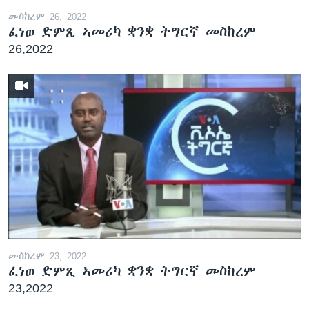
መስከረም 26, 2022
ፈነወ ድምጺ ኣመሪካ ቋንቋ ትግርኛ መስከረም
26,2022
መስከረም 23, 2022
ፈነወ ድምጺ ኣመሪካ ቋንቋ ትግርኛ መስከረም
23,2022