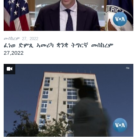
መስከረም 27, 2022
ፈነወ ድምጺ ኣመሪካ ቋንቋ ትግርኛ መስከረም
27,2022