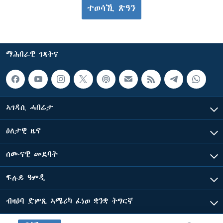
ተወሳኺ ጽዓን
ማሕበራዊ ገጻትና
ኣገዳሲ ሓበሬታ
ዕለታዊ ዜና
ሰሙናዊ መደባት
ፍሉይ ዓምዲ
ብዛዕባ ድምጺ ኣሜሪካ ፈነወ ቋንቋ ትግርኛ