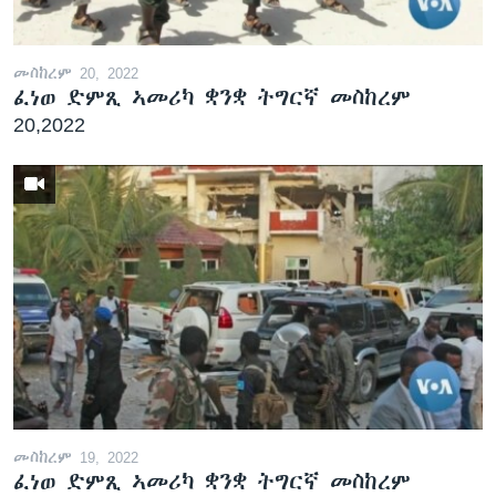
መስከረም 20, 2022
ፈነወ ድምጺ ኣመሪካ ቋንቋ ትግርኛ መስከረም
20,2022
መስከረም 19, 2022
ፈነወ ድምጺ ኣመሪካ ቋንቋ ትግርኛ መስከረም