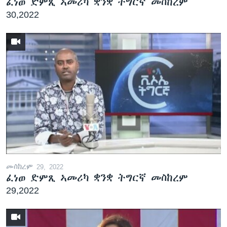
ፈነወ ድምጺ ኣመሪካ ቋንቋ ትግርኛ መስከረም
30,2022
መስከረም 29, 2022
ፈነወ ድምጺ ኣመሪካ ቋንቋ ትግርኛ መስከረም
29,2022