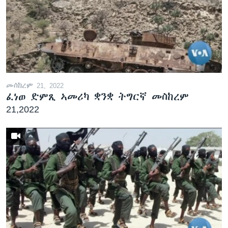
መስከረም 21, 2022
ፈነወ ድምጺ ኣመሪካ ቋንቋ ትግርኛ መስከረም
21,2022