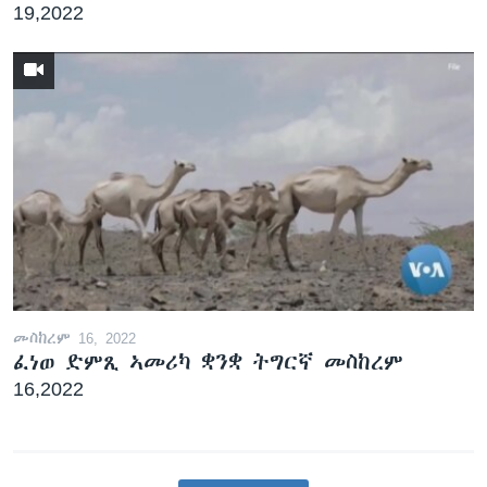
19,2022
መስከረም 16, 2022
ፈነወ ድምጺ ኣመሪካ ቋንቋ ትግርኛ መስከረም
16,2022