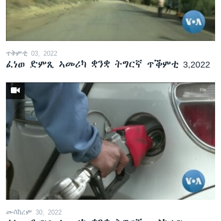
ቂሔ ጽልሚ
ቋንቋታት
ጥቅምቲ 03, 2022
ፈነወ ድምጺ ኣመሪካ ቋንቋ ትግርኛ ጥቕምቲ 3,2022
መስከረም 30, 2022