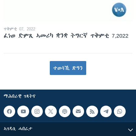
ጥቅምቲ 07, 2022
ፈነወ ድምጺ ኣመሪካ ቋንቋ ትግርኛ ጥቅምቲ 7,2022
ተወሳኺ ጽዓን
ማሕበራዊ ገጻትና
ኣገዳሲ ሓበሬታ