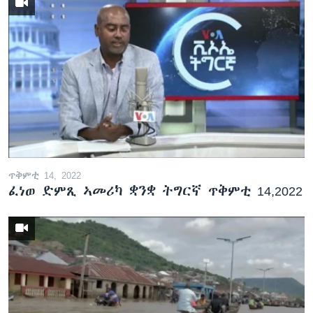
ጥቅምቲ 14, 2022
ፈነወ ድምጺ ኣመሪካ ቋንቋ ትግርኛ ጥቅምቲ 14,2022