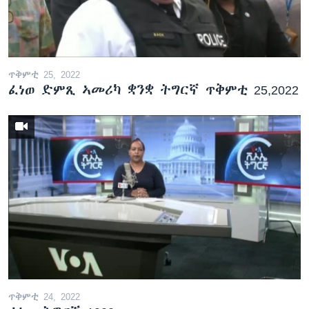
ቂሔ ጽልሚ
ቋንቋታት
ጥቅምቲ 25, 2022
ፈነወ ድምጺ ኣመሪካ ቋንቋ ትግርኛ ጥቅምቲ 25,2022
ጥቅምቲ 24, 2022