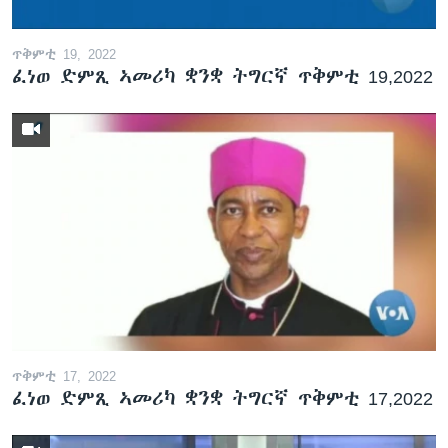
ጥቅምቲ 19, 2022
ፈነወ ድምጺ ኣመሪካ ቋንቋ ትግርኛ ጥቅምቲ 19,2022
ጥቅምቲ 17, 2022
ፈነወ ድምጺ ኣመሪካ ቋንቋ ትግርኛ ጥቅምቲ 17,2022