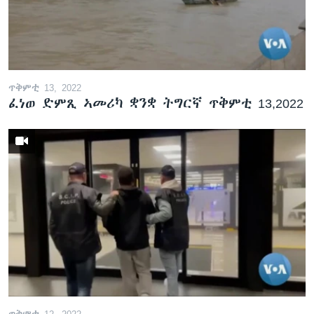
ጥቅምቲ 13, 2022
ፈነወ ድምጺ ኣመሪካ ቋንቋ ትግርኛ ጥቅምቲ 13,2022
ጥቅምቲ 12, 2022