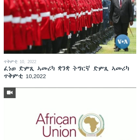
ጥቅምቲ 10, 2022
ፈነወ ድምጺ ኣመሪካ ቋንቋ ትግርኛ ድምጺ ኣመሪካ
ጥቅምቲ 10,2022