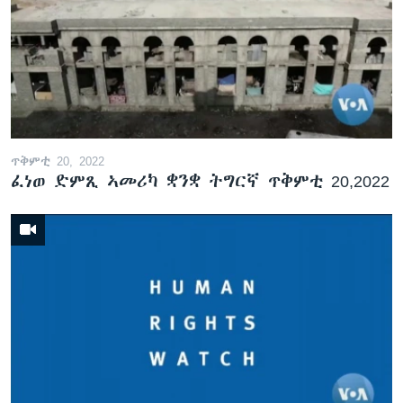
ጥቅምቲ 20, 2022
ፈነወ ድምጺ ኣመሪካ ቋንቋ ትግርኛ ጥቅምቲ 20,2022