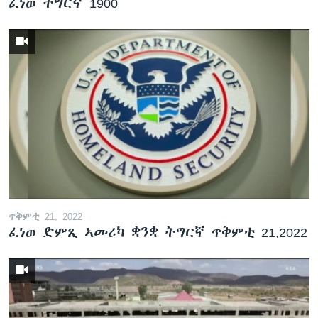
ፈነወ ትግርኛ 1900
ጥቅምቲ 21, 2022
ፈነወ ድምጺ ኣመሪካ ቋንቋ ትግርኛ ጥቅምቲ 21,2022