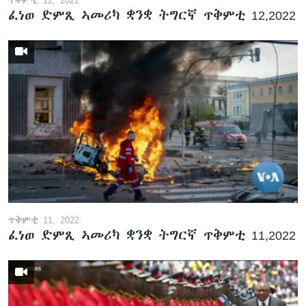
ፈነወ ድምጺ ኣመሪካ ቋንቋ ትግርኛ ጥቅምቲ 12,2022
ጥቅምቲ 11, 2022
ፈነወ ድምጺ ኣመሪካ ቋንቋ ትግርኛ ጥቅምቲ 11,2022