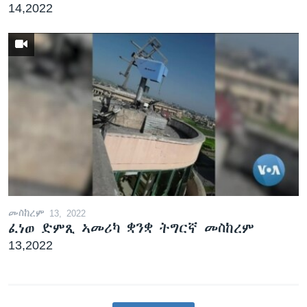
14,2022
መስከረም 13, 2022
ፈነወ ድምጺ ኣመሪካ ቋንቋ ትግርኛ መስከረም
13,2022