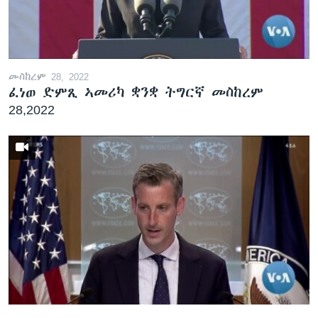
ቂሔ ጽልሚ
ቋንቋታት
መስከረም 28, 2022
ፈነወ ድምጺ ኣመሪካ ቋንቋ ትግርኛ መስከረም
28,2022