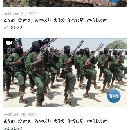
መስከረም 21, 2022
ፈነወ ድምጺ ኣመሪካ ቋንቋ ትግርኛ መስከረም
21,2022
መስከረም 20, 2022
ፈነወ ድምጺ ኣመሪካ ቋንቋ ትግርኛ መስከረም
20,2022