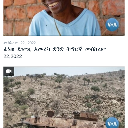
መስከረም 22, 2022
ፈነወ ድምጺ ኣመሪካ ቋንቋ ትግርኛ መስከረም
22,2022