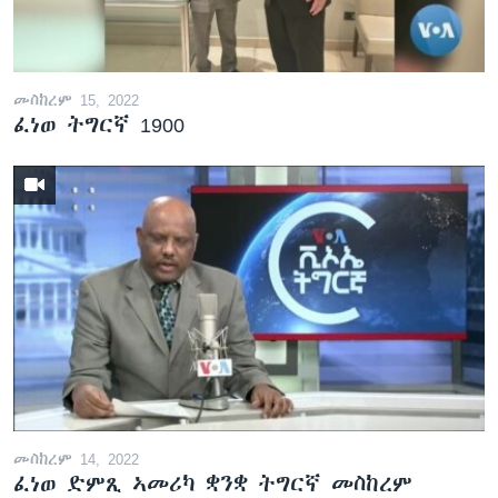
መስከረም 15, 2022
ፈነወ ትግርኛ 1900
መስከረም 14, 2022
ፈነወ ድምጺ ኣመሪካ ቋንቋ ትግርኛ መስከረም