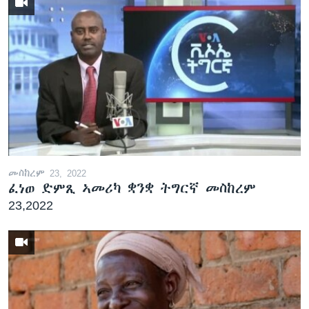
መስከረም 23, 2022
ፈነወ ድምጺ ኣመሪካ ቋንቋ ትግርኛ መስከረም
23,2022