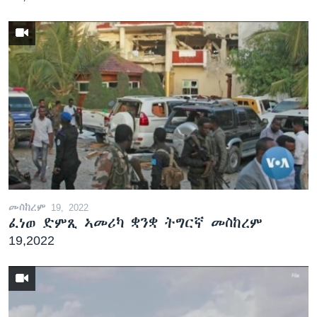
መስከረም 19, 2022
ፈነወ ድምጺ ኣመሪካ ቋንቋ ትግርኛ መስከረም
19,2022