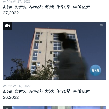
መስከረም 27, 2022
ፈነወ ድምጺ ኣመሪካ ቋንቋ ትግርኛ መስከረም
27,2022
መስከረም 26, 2022
ፈነወ ድምጺ ኣመሪካ ቋንቋ ትግርኛ መስከረም
26,2022