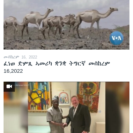
መስከረም 16, 2022
ፈነወ ድምጺ ኣመሪካ ቋንቋ ትግርኛ መስከረም
16,2022