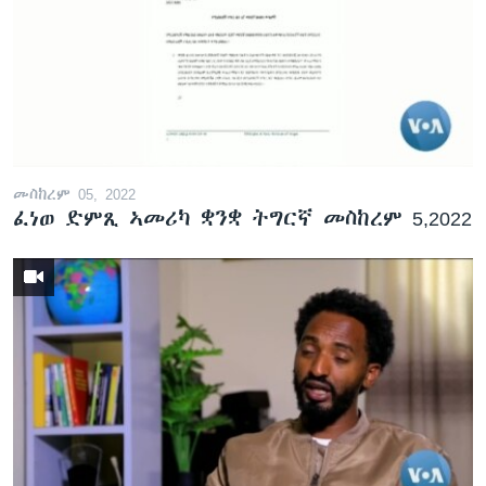
መስከረም 05, 2022
ፈነወ ድምጺ ኣመሪካ ቋንቋ ትግርኛ መስከረም 5,2022