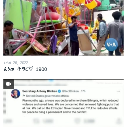
ነሓሰ 26, 2022
ፈነወ ትግርኛ 1900