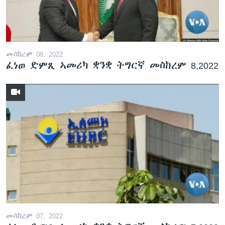
ቂሔ ጽልሚ
ቋንቋታት
መስከረም 08, 2022
ፈነወ ድምጺ ኣመሪካ ቋንቋ ትግርኛ መስከረም 8,2022
መስከረም 07, 2022