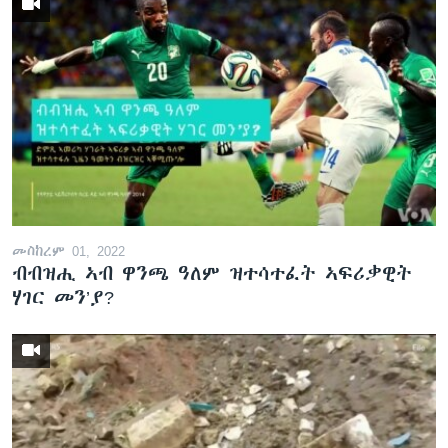
መስከረም 01, 2022
ብብዝሒ ኣብ ዋንጫ ዓለም ዝተሳተፈት ኣፍሪቃዊት
ሃገር መን’ያ?