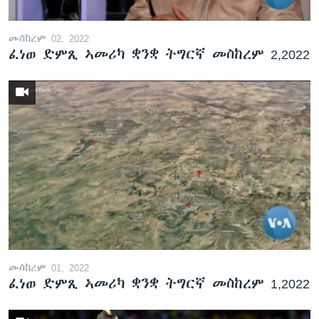
መስከረም 02, 2022
ፈነወ ድምጺ ኣመሪካ ቋንቋ ትግርኛ መስከረም 2,2022
መስከረም 01, 2022
ፈነወ ድምጺ ኣመሪካ ቋንቋ ትግርኛ መስከረም 1,2022