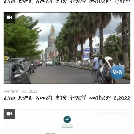
ፈነወ ድምጺ ኣመሪካ ቋንቋ ትግርኛ መስከረም 7,2022
መስከረም 06, 2022
ፈነወ ድምጺ ኣመሪካ ቋንቋ ትግርኛ መስከረም 6,2022