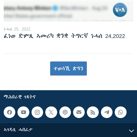
ነሓሰ 25, 2022
ፈነወ ድምጺ ኣመሪካ ቋንቋ ትግርኛ ነሓሰ 24,2022
ተወሳኺ ጽዓን
ማሕበራዊ ገጻትና
ኣገዳሲ ሓበሬታ