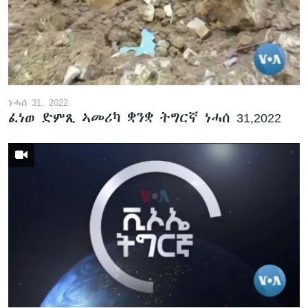
ነሓሰ 31, 2022
ፈነወ ድምጺ ኣመሪካ ቋንቋ ትግርኛ ነሓሰ 31,2022