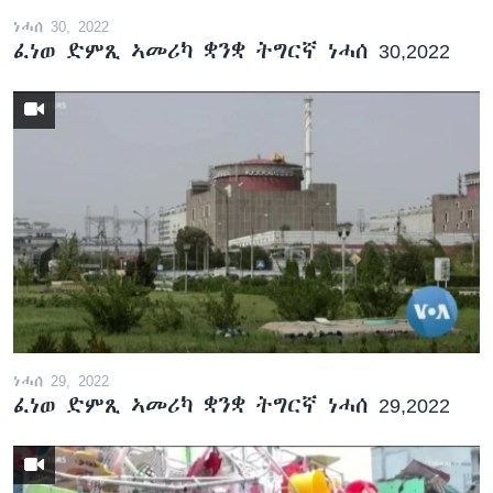
ነሓሰ 30, 2022
ፈነወ ድምጺ ኣመሪካ ቋንቋ ትግርኛ ነሓሰ 30,2022
ነሓሰ 29, 2022
ፈነወ ድምጺ ኣመሪካ ቋንቋ ትግርኛ ነሓሰ 29,2022