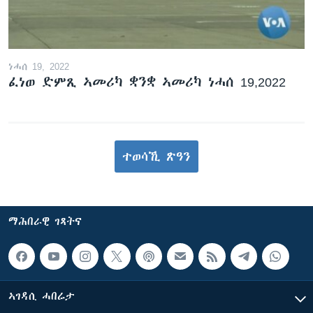
ነሓሰ 19, 2022
ፈነወ ድምጺ ኣመሪካ ቋንቋ ኣመሪካ ነሓሰ 19,2022
ተወሳኺ ጽዓን
ማሕበራዊ ገጻትና
ኣገዳሲ ሓበሬታ