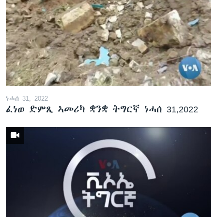
ነሓሰ 31, 2022
ፈነወ ድምጺ ኣመሪካ ቋንቋ ትግርኛ ነሓሰ 31,2022