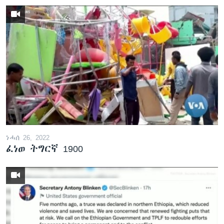
ነሓሰ 26, 2022
ፈነወ ትግርኛ 1900