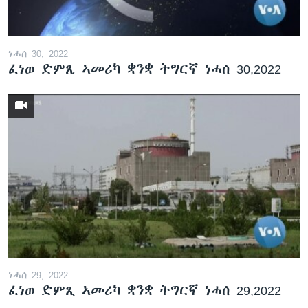
ነሓሰ 30, 2022
ፈነወ ድምጺ ኣመሪካ ቋንቋ ትግርኛ ነሓሰ 30,2022
ነሓሰ 29, 2022
ፈነወ ድምጺ ኣመሪካ ቋንቋ ትግርኛ ነሓሰ 29,2022