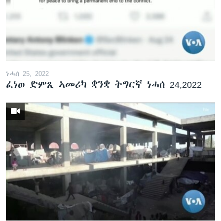
ነሓሰ 25, 2022
ፈነወ ድምጺ ኣመሪካ ቋንቋ ትግርኛ ነሓሰ 24,2022