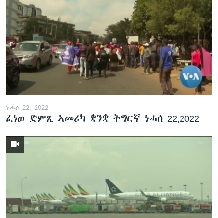
ነሓሰ 22, 2022
ፈነወ ድምጺ ኣመሪካ ቋንቋ ትግርኛ ነሓሰ 22,2022