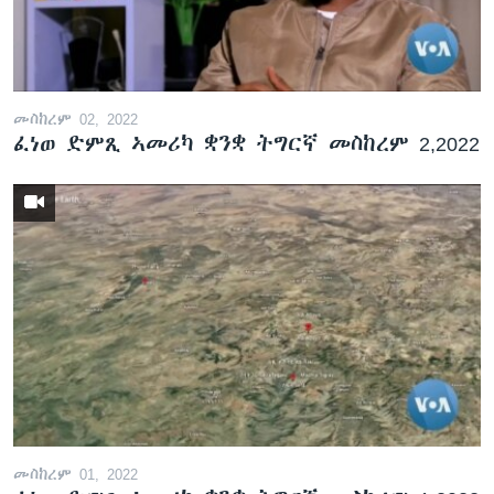
ቂሔ ጽልሚ
ቋንቋታት
መስከረም 02, 2022
ፈነወ ድምጺ ኣመሪካ ቋንቋ ትግርኛ መስከረም 2,2022
መስከረም 01, 2022