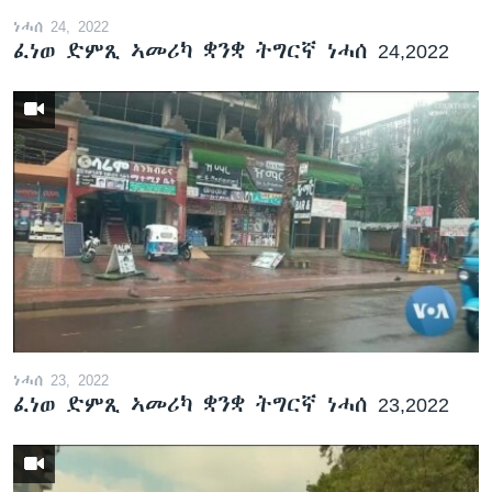
ነሓሰ 24, 2022
ፈነወ ድምጺ ኣመሪካ ቋንቋ ትግርኛ ነሓሰ 24,2022
ነሓሰ 23, 2022
ፈነወ ድምጺ ኣመሪካ ቋንቋ ትግርኛ ነሓሰ 23,2022