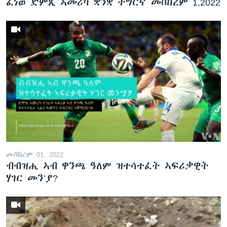
ፈነወ ድምጺ ኣመሪካ ቋንቋ ትግርኛ መስከረም 1,2022
መስከረም 01, 2022
ብብዝሒ ኣብ ዋንጫ ዓለም ዝተሳተፈት ኣፍሪቃዊት
ሃገር መን’ያ?