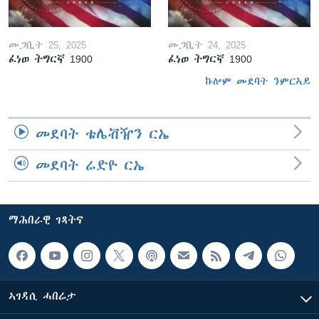
መጋቢት 25, 2025
መጋቢት 24, 2025
ፈነወ ትግርኛ 1900
ፈነወ ትግርኛ 1900
ኩሎም መደባት ንምርኣይ
መደባት ቴሌቭዥን ርኤ
መደባት ሬድዮ ርኤ
ማሕበራዊ ገጻትና
ኣገዳሲ ሓበሬታ