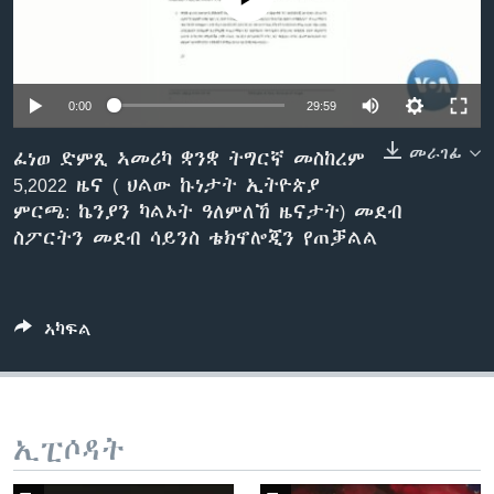
ቂሔ ጽልሚ
ቋንቋታት
0:00
29:59
መራገፊ
ፈነወ ድምጺ ኣመሪካ ቋንቋ ትግርኛ መስከረም
5,2022 ዜና ( ህልው ኩነታት ኢትዮጵያ
ምርጫ: ኬንያን ካልኦት ዓለምለኸ ዜናታት) መደብ
ስፖርትን መደብ ሳይንስ ቴክኖሎጂን የጠቓልል
ኣካፍል
ኢፒሶዳት