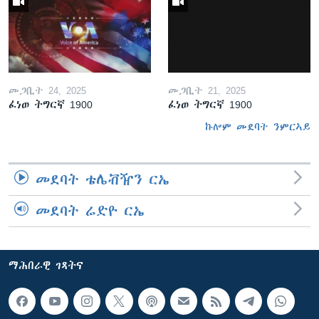
መጋቢት 24, 2025
መጋቢት 21, 2025
ፈነወ ትግርኛ 1900
ፈነወ ትግርኛ 1900
ኩሎም መደባት ንምርኣይ
መደባት ቴሌቭዥን ርኤ
መደባት ሬድዮ ርኤ
ማሕበራዊ ገጻትና