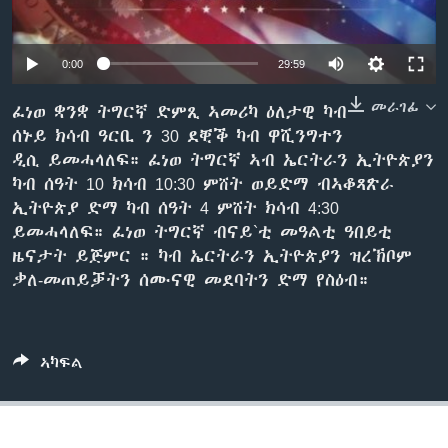
ቂሔ ጽልሚ
ቋንቋታት
Auto
0:00
29:59
240p
መራገፊ
ፈነወ ቋንቋ ትግርኛ ድምጺ ኣመሪካ ዕለታዊ ካብ
ሰኑይ ክሳብ ዓርቢ ን 30 ደቒቕ ካብ ዋሺንግተን
360p
ዲሲ ይመሓላለፍ። ፈነወ ትግርኛ ኣብ ኤርትራን ኢትዮጵያን
480p
Auto
240p
360p
480p
ካብ ሰዓት 10 ክሳብ 10:30 ምሸት ወይድማ ብኣቆጻጽራ
ኢትዮጵያ ድማ ካብ ሰዓት 4 ምሸት ክሳብ 4:30
720p
720p
1080p
ይመሓላለፍ። ፈነወ ትግርኛ ብናይ`ቲ መዓልቲ ዓበይቲ
1080p
ዜናታት ይጅምር ። ካብ ኤርትራን ኢትዮጵያን ዝረኽቦም
ቃለ-መጠይቓትን ሰሙናዊ መደባትን ድማ የስዕብ።
ኣካፍል