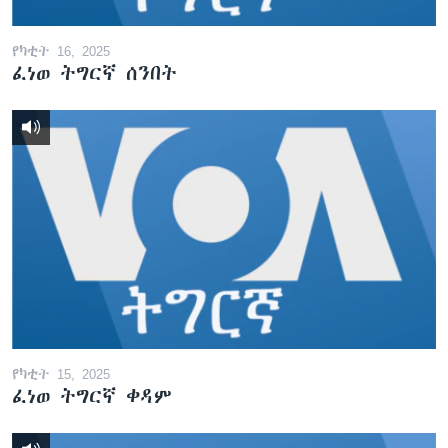
የካቲት 16, 2025
ፈነወ ትግርኛ ሰንበት
የካቲት 15, 2025
ፈነወ ትግርኛ ቀዳም