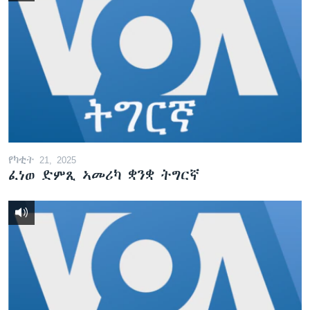
የካቲት 21, 2025
ፈነወ ድምጺ ኣመሪካ ቋንቋ ትግርኛ