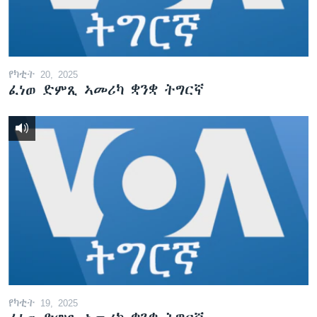
የካቲት 20, 2025
ፈነወ ድምጺ ኣመሪካ ቋንቋ ትግርኛ
የካቲት 19, 2025