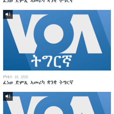
ፈነወ ድምጺ ኣመሪካ ቋንቋ ትግርኛ
የካቲት 18, 2025
ፈነወ ድምጺ ኣመሪካ ቋንቋ ትግርኛ