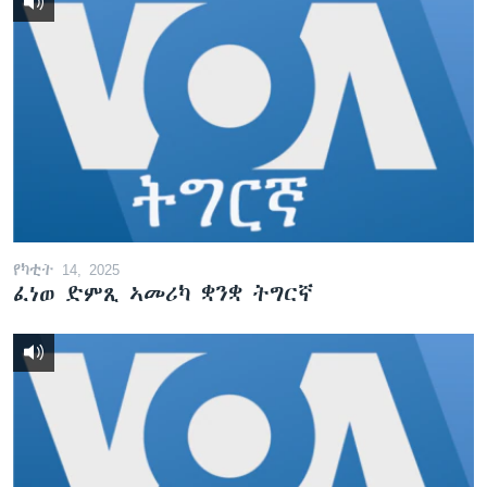
የካቲት 14, 2025
ፈነወ ድምጺ ኣመሪካ ቋንቋ ትግርኛ