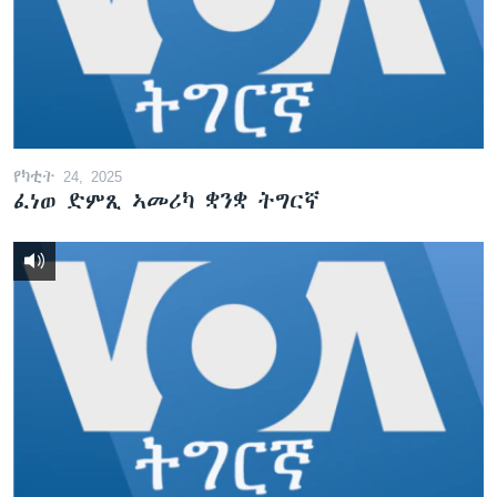
ቂሔ ጽልሚ
ቋንቋታት
የካቲት 24, 2025
ፈነወ ድምጺ ኣመሪካ ቋንቋ ትግርኛ