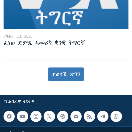
የካቲት 13, 2025
ፈነወ ድምጺ ኣመሪካ ቋንቋ ትግርኛ
ተወሳኺ ጽዓን
ማሕበራዊ ገጻትና