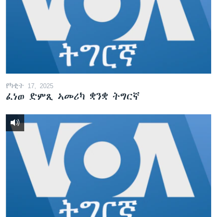
የካቲት 17, 2025
ፈነወ ድምጺ ኣመሪካ ቋንቋ ትግርኛ