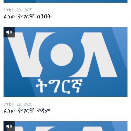
የካቲት 23, 2025
ፈነወ ትግርኛ ሰንበት
የካቲት 22, 2025
ፈነወ ትግርኛ ቀዳም