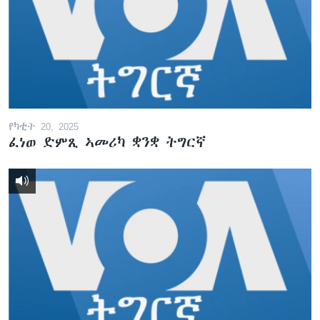
የካቲት 20, 2025
ፈነወ ድምጺ ኣመሪካ ቋንቋ ትግርኛ