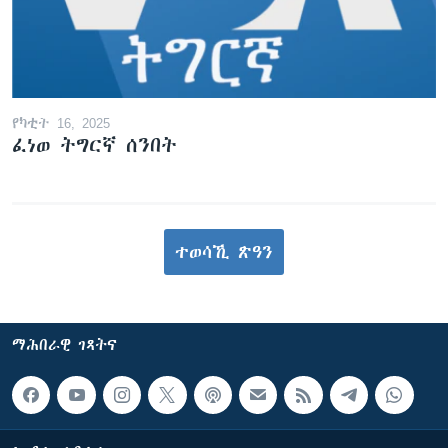
የካቲት 16, 2025
ፈነወ ትግርኛ ሰንበት
ተወሳኺ ጽዓን
ማሕበራዊ ገጻትና