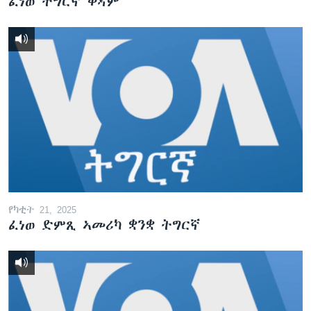
ፈነወ ትግርኛ ቀዳም
የካቲት 21, 2025
ፈነወ ድምጺ ኣመሪካ ቋንቋ ትግርኛ