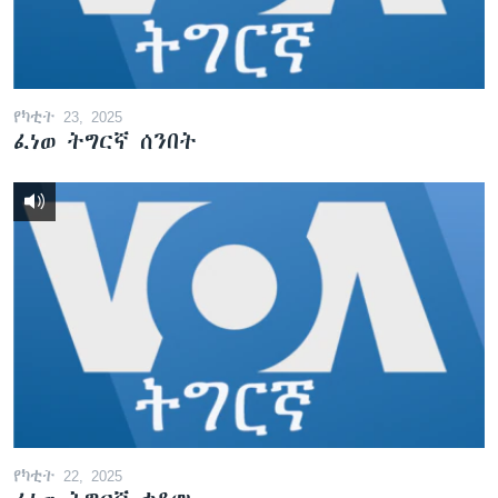
የካቲት 23, 2025
ፈነወ ትግርኛ ሰንበት
የካቲት 22, 2025