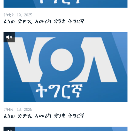
የካቲት 19, 2025
ፈነወ ድምጺ ኣመሪካ ቋንቋ ትግርኛ
የካቲት 18, 2025
ፈነወ ድምጺ ኣመሪካ ቋንቋ ትግርኛ