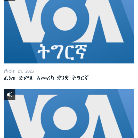
የካቲት 24, 2025
ፈነወ ድምጺ ኣመሪካ ቋንቋ ትግርኛ