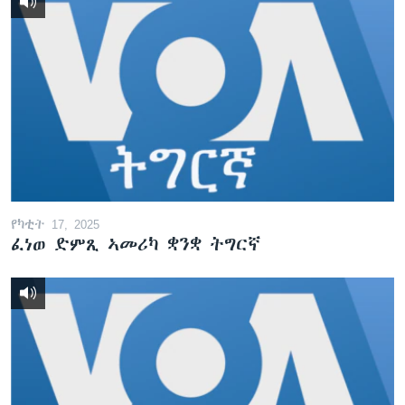
የካቲት 17, 2025
ፈነወ ድምጺ ኣመሪካ ቋንቋ ትግርኛ