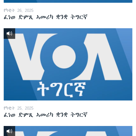
የካቲት 26, 2025
ፈነወ ድምጺ ኣመሪካ ቋንቋ ትግርኛ
የካቲት 25, 2025
ፈነወ ድምጺ ኣመሪካ ቋንቋ ትግርኛ