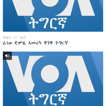
ቂሔ ጽልሚ
ቋንቋታት
የካቲት 27, 2025
ፈነወ ድምጺ ኣመሪካ ቋንቋ ትግርኛ