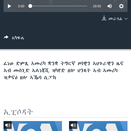
ቂሔ ጽልሚ
0:00
29:59
ቋንቋታት
መራገፊ
ኣካፍል
ፈነወ ድምጺ ኣመሪካ ቋንቋ ትግርኛ ዞባዊን ኣህጉራዊን ዜና
ኣብ መስጊድ ኣልነጃሺ ዝካየድ ዘሎ ህንጸት ኣብ ኣመሪካ
ዝቃናዕ ዘሎ ኣኼባ ሲፓክ
ኢፒሶዳት