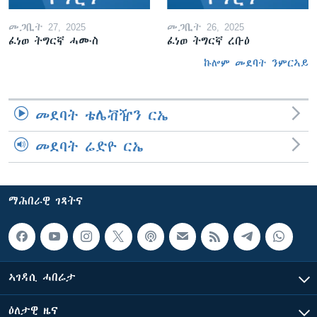
መጋቢት 27, 2025
መጋቢት 26, 2025
ፈነወ ትግርኛ ሓሙስ
ፈነወ ትግርኛ ረቡዕ
ኩሎም መደባት ንምርኣይ
መደባት ቴሌቭዥን ርኤ
መደባት ሬድዮ ርኤ
ማሕበራዊ ገጻትና
ኣገዳሲ ሓበሬታ
ዕለታዊ ዜና