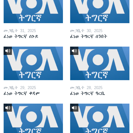
መጋቢት 31, 2025
መጋቢት 30, 2025
ፈነወ ትግርኛ ሰኑይ
ፈነወ ትግርኛ ሰንበት
መጋቢት 29, 2025
መጋቢት 28, 2025
ፈነወ ትግርኛ ቀዳም
ፈነወ ትግርኛ ዓርቢ