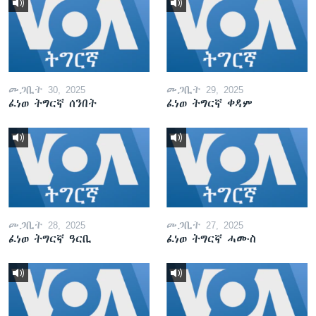
መጋቢት 30, 2025
መጋቢት 29, 2025
ፈነወ ትግርኛ ሰንበት
ፈነወ ትግርኛ ቀዳም
መጋቢት 28, 2025
መጋቢት 27, 2025
ፈነወ ትግርኛ ዓርቢ
ፈነወ ትግርኛ ሓሙስ