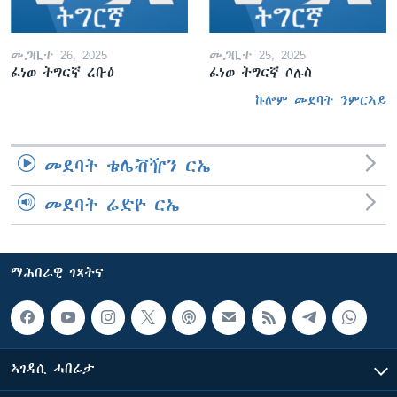
መጋቢት 26, 2025
መጋቢት 25, 2025
ፈነወ ትግርኛ ረቡዕ
ፈነወ ትግርኛ ሶሉስ
ኩሎም መደባት ንምርኣይ
መደባት ቴሌቭዥን ርኤ
መደባት ሬድዮ ርኤ
ማሕበራዊ ገጻትና
ኣገዳሲ ሓበሬታ