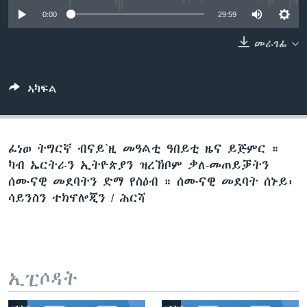
ቂሔ ጽልሚ
0:00
29:59
ቋንቋታት
መራገፊ
ኣካፍል
ፈነወ ትግርኛ ብናይ`ዚ መዓልቲ ዓበይቲ ዜና ይጅምር ።
ካብ ኤርትራን ኢትዮጵያን ዝረኽቦም ቃለ-መጠይቓትን
ሰሙናዊ መደባትን ድማ የስዕብ ። ሰሙናዊ መደባት ሰኑይ፡
ሳይንስን ተክኖሎጂን / ሕርሻ
ኢፒሶዳት