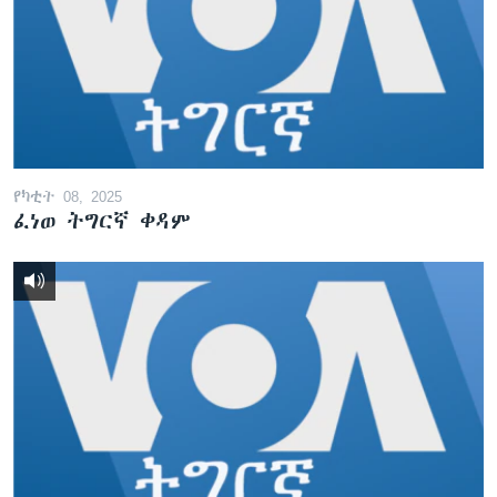
የካቲት 08, 2025
ፈነወ ትግርኛ ቀዳም