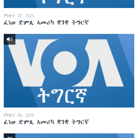
የካቲት 07, 2025
ፈነወ ድምጺ ኣመሪካ ቋንቋ ትግርኛ
የካቲት 06, 2025
ፈነወ ድምጺ ኣመሪካ ቋንቋ ትግርኛ