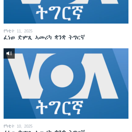
የካቲት 11, 2025
ፈነወ ድምጺ ኣመሪካ ቋንቋ ትግርኛ
የካቲት 10, 2025