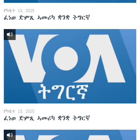
የካቲት 14, 2025
ፈነወ ድምጺ ኣመሪካ ቋንቋ ትግርኛ
የካቲት 13, 2025
ፈነወ ድምጺ ኣመሪካ ቋንቋ ትግርኛ