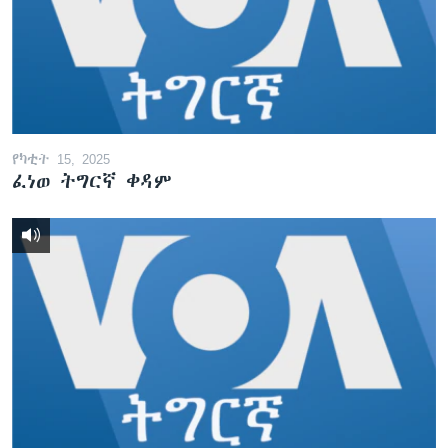
ቂሔ ጽልሚ
ቋንቋታት
የካቲት 15, 2025
ፈነወ ትግርኛ ቀዳም