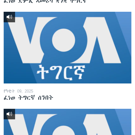
ፈነወ ድምጺ ኣመሪካ ቋንቋ ትግርኛ
የካቲት 09, 2025
ፈነወ ትግርኛ ሰንበት