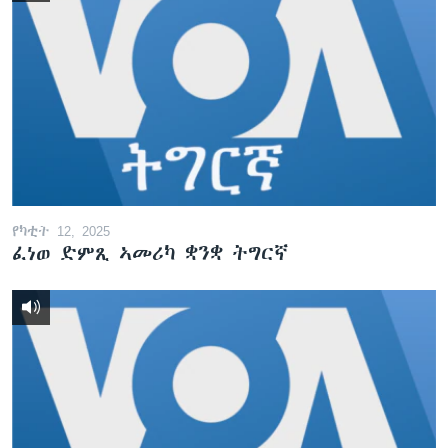
የካቲት 12, 2025
ፈነወ ድምጺ ኣመሪካ ቋንቋ ትግርኛ