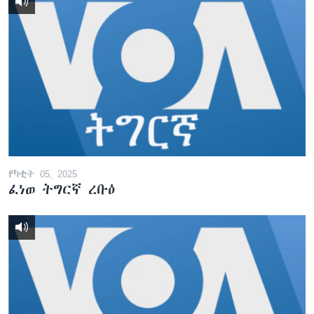
የካቲት 05, 2025
ፈነወ ትግርኛ ረቡዕ