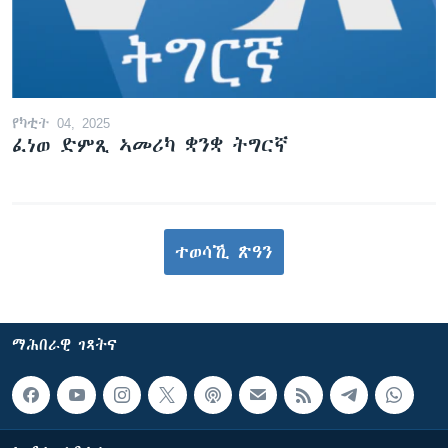
የካቲት 04, 2025
ፈነወ ድምጺ ኣመሪካ ቋንቋ ትግርኛ
ተወሳኺ ጽዓን
ማሕበራዊ ገጻትና