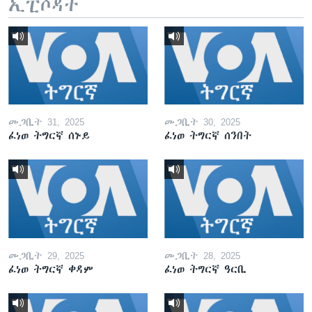
ኢፒሶዳት
መጋቢት 31, 2025
መጋቢት 30, 2025
ፈነወ ትግርኛ ሰኑይ
ፈነወ ትግርኛ ሰንበት
መጋቢት 29, 2025
መጋቢት 28, 2025
ፈነወ ትግርኛ ቀዳም
ፈነወ ትግርኛ ዓርቢ