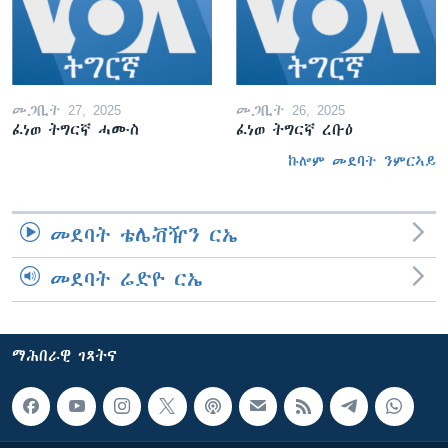
መጋቢት 27, 2025
መጋቢት 26, 2025
ፈነወ ትግርኛ ሓሙስ
ፈነወ ትግርኛ ረቡዕ
ኩሎም መደባት ንምርኣይ
መደባት ቴሌቭዥን ርኤ
መደባት ሬድዮ ርኤ
ማሕበራዊ ገጻትና