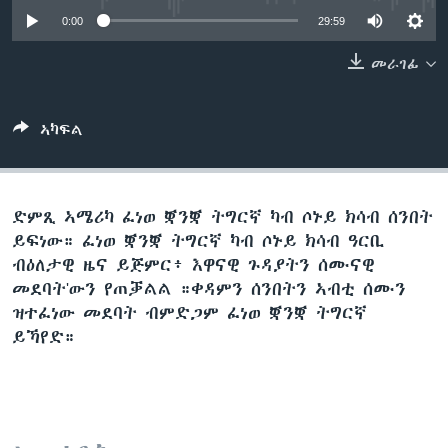
ቂሔ ጽልሚ
0:00
29:59
ቋንቋታት
መራገፊ
ኣካፍል
ድምጺ ኣሜሪካ ፈነወ ቛንቛ ትግርኛ ካብ ሶኑይ ክሳብ ሰንበት
ይፍነው። ፈነወ ቛንቛ ትግርኛ ካብ ሶኑይ ክሳብ ዓርቢ
ብዕለታዊ ዜና ይጅምር፥ እዋናዊ ጉዳያትን ሰሙናዊ
መደባት'ውን የጠቓልል ።ቀዳምን ሰንበትን ኣብቲ ሰሙን
ዝተፈነው መደባት ብምድጋም ፈነወ ቛንቛ ትግርኛ
ይኻየድ።