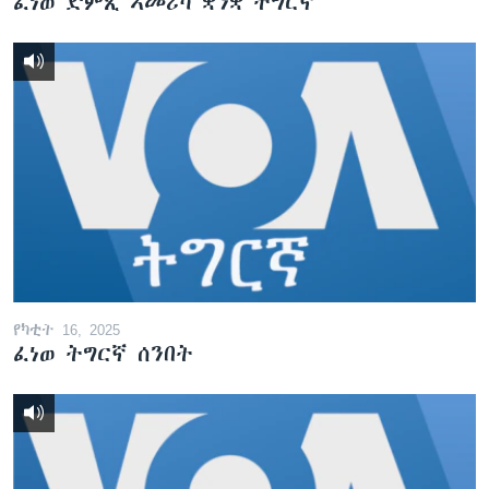
ፈነወ ድምጺ ኣመሪካ ቋንቋ ትግርኛ
የካቲት 16, 2025
ፈነወ ትግርኛ ሰንበት