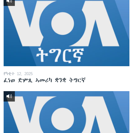
የካቲት 12, 2025
ፈነወ ድምጺ ኣመሪካ ቋንቋ ትግርኛ