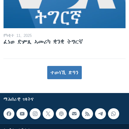
የካቲት 11, 2025
ፈነወ ድምጺ ኣመሪካ ቋንቋ ትግርኛ
ተወሳኺ ጽዓን
ማሕበራዊ ገጻትና