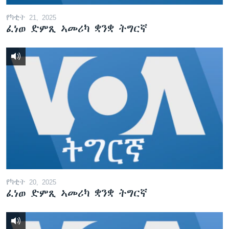
የካቲት 21, 2025
ፈነወ ድምጺ ኣመሪካ ቋንቋ ትግርኛ
የካቲት 20, 2025
ፈነወ ድምጺ ኣመሪካ ቋንቋ ትግርኛ