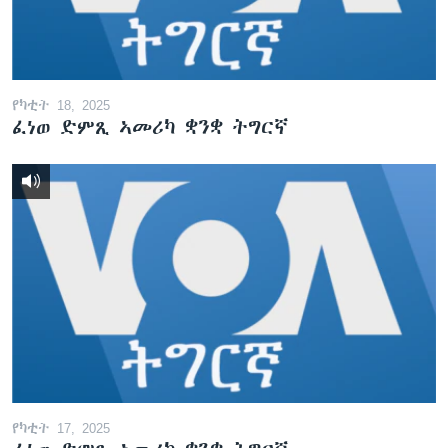
የካቲት 18, 2025
ፈነወ ድምጺ ኣመሪካ ቋንቋ ትግርኛ
የካቲት 17, 2025