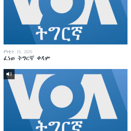
የካቲት 15, 2025
ፈነወ ትግርኛ ቀዳም