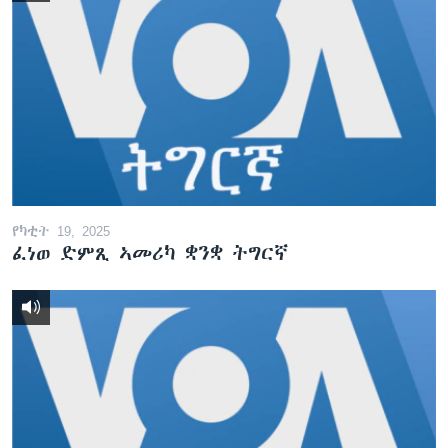
የካቲት 19, 2025
ፈነወ ድምጺ ኣመሪካ ቋንቋ ትግርኛ