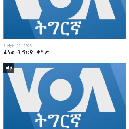
ቂሔ ጽልሚ
ቋንቋታት
የካቲት 22, 2025
ፈነወ ትግርኛ ቀዳም