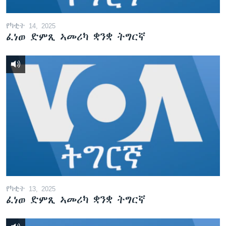
የካቲት 14, 2025
ፈነወ ድምጺ ኣመሪካ ቋንቋ ትግርኛ
የካቲት 13, 2025
ፈነወ ድምጺ ኣመሪካ ቋንቋ ትግርኛ