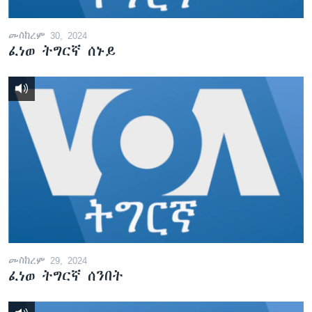
መስከረም 30, 2024
ፈነወ ትግርኛ ሰኑይ
መስከረም 29, 2024
ፈነወ ትግርኛ ሰንበት