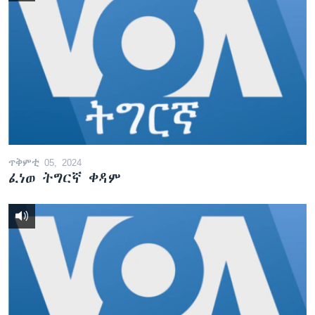
ጥቅምቲ 05, 2024
ፈነወ ትግርኛ ቀዳም