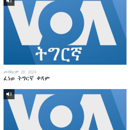
መስከረም 28, 2024
ፈነወ ትግርኛ ቀዳም