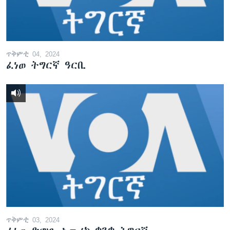
ጥቅምቲ 04, 2024
ፈነወ ትግርኛ ዓርቢ
ጥቅምቲ 03, 2024