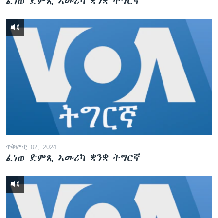
ፈነወ ድምጺ ኣመሪካ ቋንቋ ትግርኛ
ጥቅምቲ 02, 2024
ፈነወ ድምጺ ኣመሪካ ቋንቋ ትግርኛ