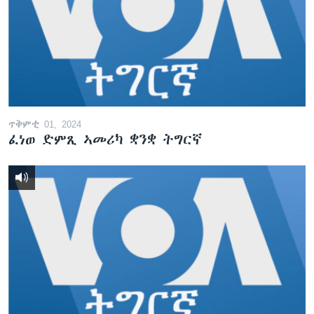
ጥቅምቲ 01, 2024
ፈነወ ድምጺ ኣመሪካ ቋንቋ ትግርኛ