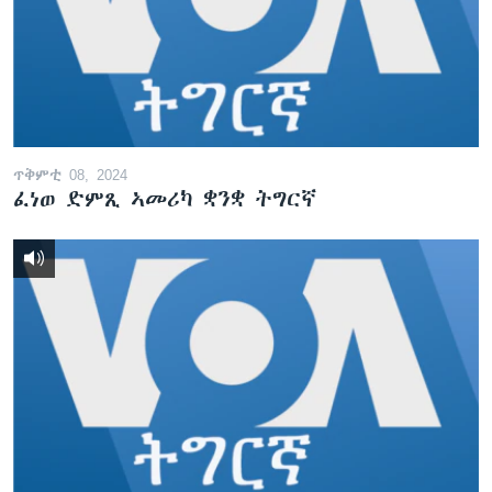
ቂሔ ጽልሚ
ቋንቋታት
ጥቅምቲ 08, 2024
ፈነወ ድምጺ ኣመሪካ ቋንቋ ትግርኛ