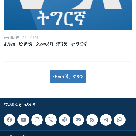
መስከረም 27, 2024
ፈነወ ድምጺ ኣመሪካ ቋንቋ ትግርኛ
ተወሳኺ ጽዓን
ማሕበራዊ ገጻትና