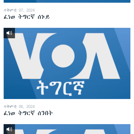
ጥቅምቲ 07, 2024
ፈነወ ትግርኛ ሰኑይ
ጥቅምቲ 06, 2024
ፈነወ ትግርኛ ሰንበት