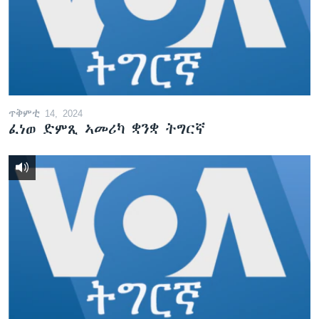
ቂሔ ጽልሚ
ቋንቋታት
ጥቅምቲ 14, 2024
ፈነወ ድምጺ ኣመሪካ ቋንቋ ትግርኛ