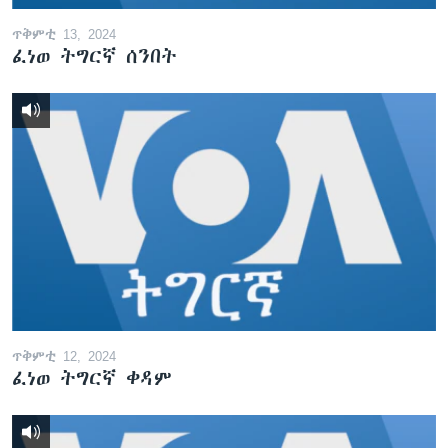
ጥቅምቲ 13, 2024
ፈነወ ትግርኛ ሰንበት
ጥቅምቲ 12, 2024
ፈነወ ትግርኛ ቀዳም