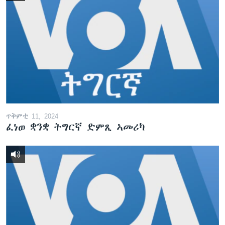
ጥቅምቲ 11, 2024
ፈነወ ቋንቋ ትግርኛ ድምጺ ኣመሪካ