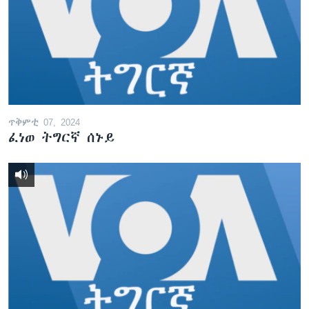
ጥቅምቲ 07, 2024
ፈነወ ትግርኛ ሰኑይ