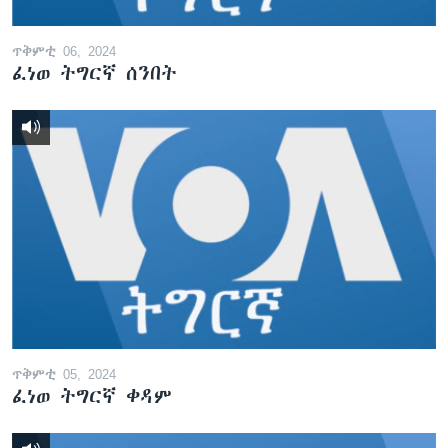
ጥቅምቲ 06, 2024
ፈነወ ትግርኛ ሰንበት
ጥቅምቲ 05, 2024
ፈነወ ትግርኛ ቀዳም