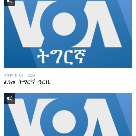
ጥቅምቲ 04, 2024
ፈነወ ትግርኛ ዓርቢ