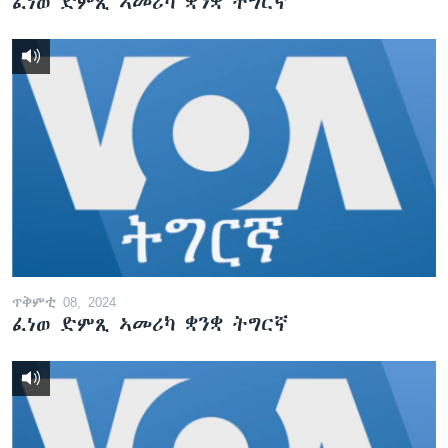
ፈነወ ድምጺ ኣመሪካ ቋንቋ ትግርኛ
ጥቅምቲ 08, 2024
ፈነወ ድምጺ ኣመሪካ ቋንቋ ትግርኛ