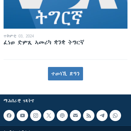
ጥቅምቲ 03, 2024
ፈነወ ድምጺ ኣመሪካ ቋንቋ ትግርኛ
ተወሳኺ ጽዓን
ማሕበራዊ ገጻትና