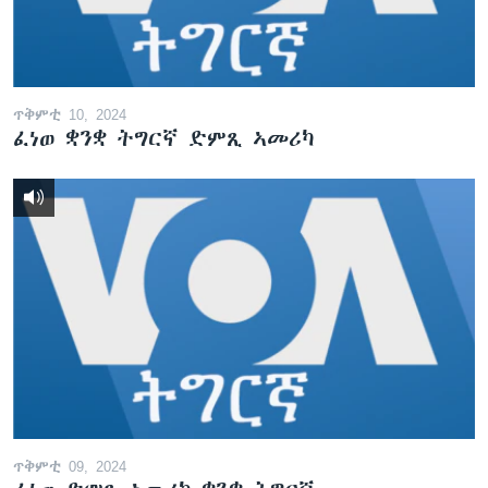
ጥቅምቲ 10, 2024
ፈነወ ቋንቋ ትግርኛ ድምጺ ኣመሪካ
ጥቅምቲ 09, 2024