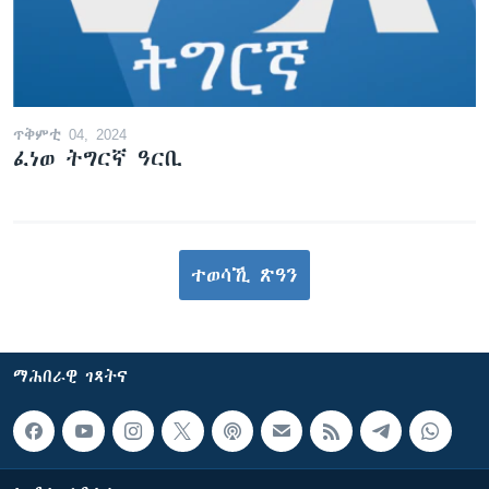
ጥቅምቲ 04, 2024
ፈነወ ትግርኛ ዓርቢ
ተወሳኺ ጽዓን
ማሕበራዊ ገጻትና