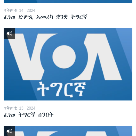
ጥቅምቲ 14, 2024
ፈነወ ድምጺ ኣመሪካ ቋንቋ ትግርኛ
ጥቅምቲ 13, 2024
ፈነወ ትግርኛ ሰንበት