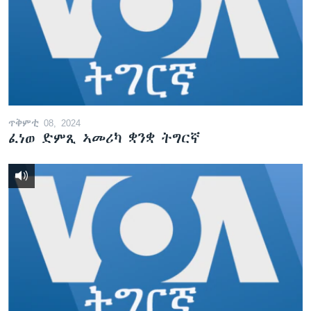
ጥቅምቲ 08, 2024
ፈነወ ድምጺ ኣመሪካ ቋንቋ ትግርኛ