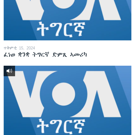
ቂሔ ጽልሚ
ቋንቋታት
ጥቅምቲ 15, 2024
ፈነወ ቋንቋ ትግርኛ ድምጺ ኣመሪካ