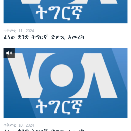
ጥቅምቲ 11, 2024
ፈነወ ቋንቋ ትግርኛ ድምጺ ኣመሪካ
ጥቅምቲ 10, 2024