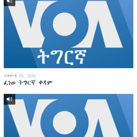
ጥቅምቲ 05, 2024
ፈነወ ትግርኛ ቀዳም