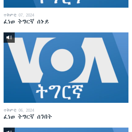
ጥቅምቲ 07, 2024
ፈነወ ትግርኛ ሰኑይ
ጥቅምቲ 06, 2024
ፈነወ ትግርኛ ሰንበት