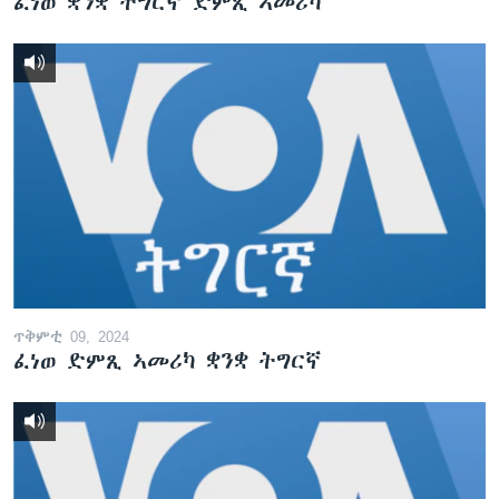
ፈነወ ቋንቋ ትግርኛ ድምጺ ኣመሪካ
ጥቅምቲ 09, 2024
ፈነወ ድምጺ ኣመሪካ ቋንቋ ትግርኛ