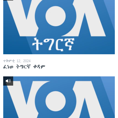
ጥቅምቲ 12, 2024
ፈነወ ትግርኛ ቀዳም