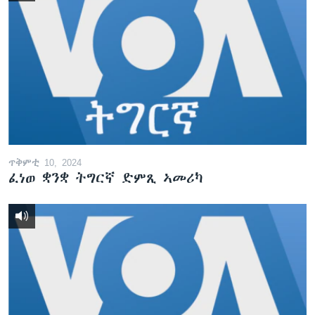
ጥቅምቲ 10, 2024
ፈነወ ቋንቋ ትግርኛ ድምጺ ኣመሪካ