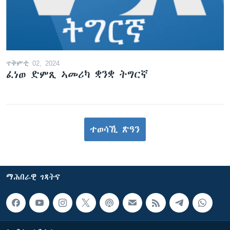
ጥቅምቲ 02, 2024
ፈነወ ድምጺ ኣመሪካ ቋንቋ ትግርኛ
ተወሳኺ ጽዓን
ማሕበራዊ ገጻትና