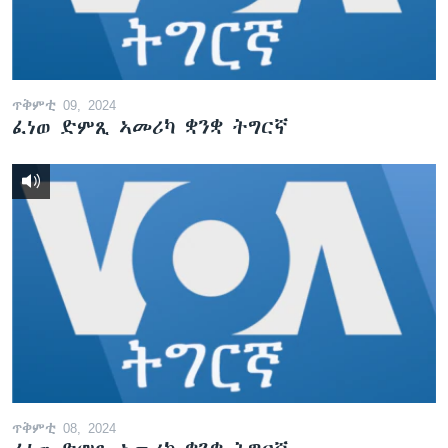
ጥቅምቲ 09, 2024
ፈነወ ድምጺ ኣመሪካ ቋንቋ ትግርኛ
ጥቅምቲ 08, 2024