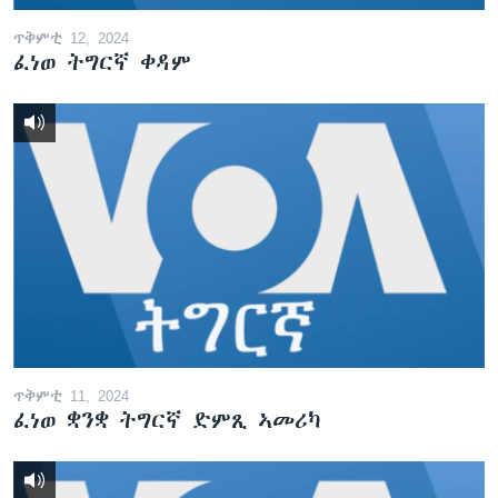
ጥቅምቲ 12, 2024
ፈነወ ትግርኛ ቀዳም
ጥቅምቲ 11, 2024
ፈነወ ቋንቋ ትግርኛ ድምጺ ኣመሪካ