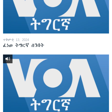
ቂሔ ጽልሚ
ቋንቋታት
ጥቅምቲ 13, 2024
ፈነወ ትግርኛ ሰንበት