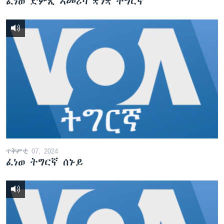
ፈነወ ድምጺ ኣመሪካ ቋንቋ ትግርኛ
ጥቅምቲ 07, 2024
ፈነወ ትግርኛ ሰኑይ