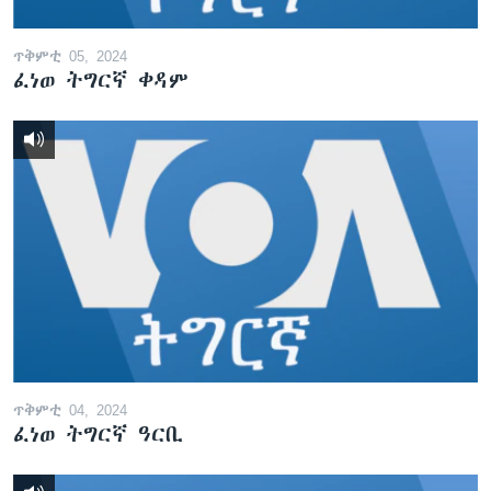
ጥቅምቲ 05, 2024
ፈነወ ትግርኛ ቀዳም
ጥቅምቲ 04, 2024
ፈነወ ትግርኛ ዓርቢ