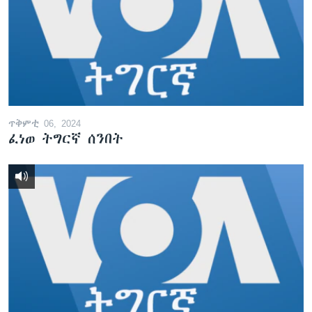
ጥቅምቲ 06, 2024
ፈነወ ትግርኛ ሰንበት