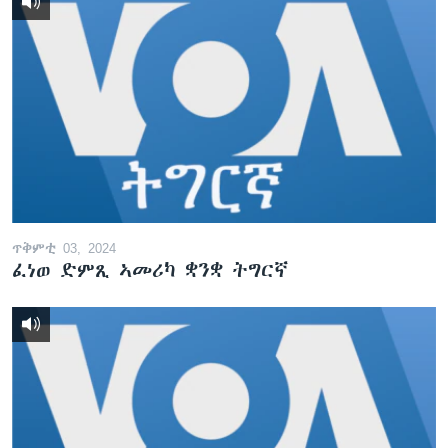
ጥቅምቲ 03, 2024
ፈነወ ድምጺ ኣመሪካ ቋንቋ ትግርኛ