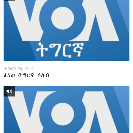
ታሕሳስ 24, 2024
ፈነወ ትግርኛ ሶሉስ