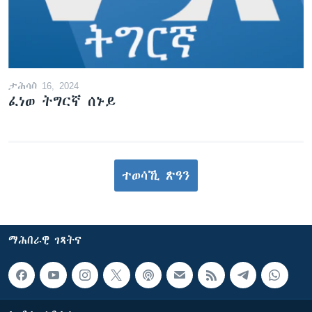
ታሕሳስ 16, 2024
ፈነወ ትግርኛ ሰኑይ
ተወሳኺ ጽዓን
ማሕበራዊ ገጻትና