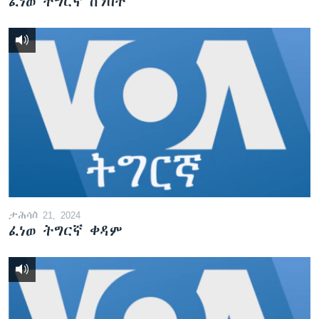
ፈነወ ትግርኛ ሰንበት
ታሕሳስ 21, 2024
ፈነወ ትግርኛ ቀዳም