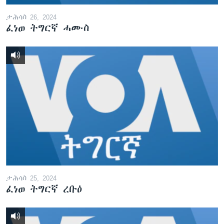
ታሕሳስ 26, 2024
ፈነወ ትግርኛ ሓሙስ
ታሕሳስ 25, 2024
ፈነወ ትግርኛ ረቡዕ