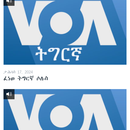
ታሕሳስ 17, 2024
ፈነወ ትግርኛ ሶሉስ