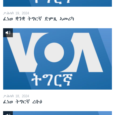
ታሕሳስ 19, 2024
ፈነወ ቋንቋ ትግርኛ ድምጺ ኣመሪካ
ታሕሳስ 18, 2024
ፈነወ ትግርኛ ረቡዕ