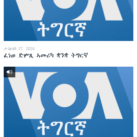
ቂሔ ጽልሚ
ቋንቋታት
ታሕሳስ 27, 2024
ፈነወ ድምጺ ኣመሪካ ቋንቋ ትግርኛ