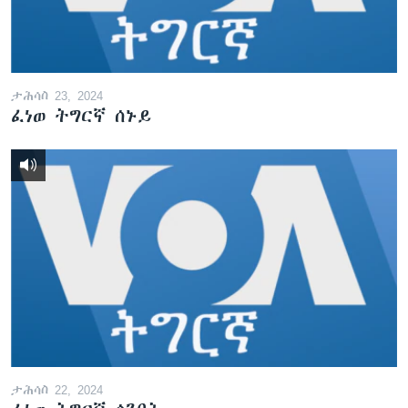
ታሕሳስ 23, 2024
ፈነወ ትግርኛ ሰኑይ
ታሕሳስ 22, 2024