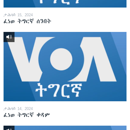
ታሕሳስ 15, 2024
ፈነወ ትግርኛ ሰንበት
ታሕሳስ 14, 2024
ፈነወ ትግርኛ ቀዳም