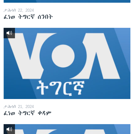
ታሕሳስ 22, 2024
ፈነወ ትግርኛ ሰንበት
ታሕሳስ 21, 2024
ፈነወ ትግርኛ ቀዳም