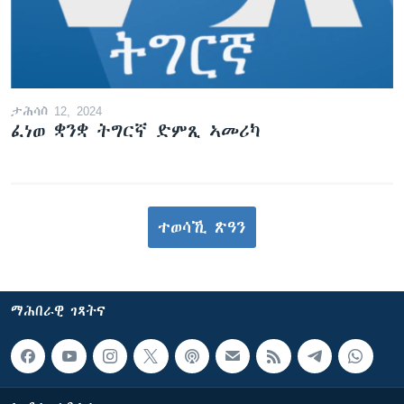
ታሕሳስ 12, 2024
ፈነወ ቋንቋ ትግርኛ ድምጺ ኣመሪካ
ተወሳኺ ጽዓን
ማሕበራዊ ገጻትና