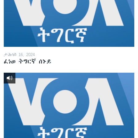
ታሕሳስ 16, 2024
ፈነወ ትግርኛ ሰኑይ