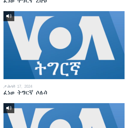
ፈነወ ትግርኛ ረቡዕ
ታሕሳስ 17, 2024
ፈነወ ትግርኛ ሶሉስ