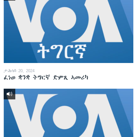
ታሕሳስ 20, 2024
ፈነወ ቋንቋ ትግርኛ ድምጺ ኣመሪካ