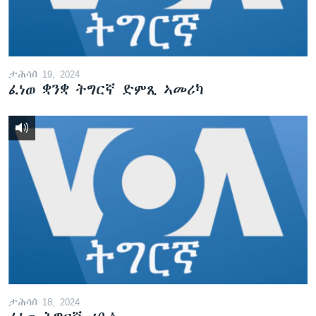
ታሕሳስ 19, 2024
ፈነወ ቋንቋ ትግርኛ ድምጺ ኣመሪካ
ታሕሳስ 18, 2024