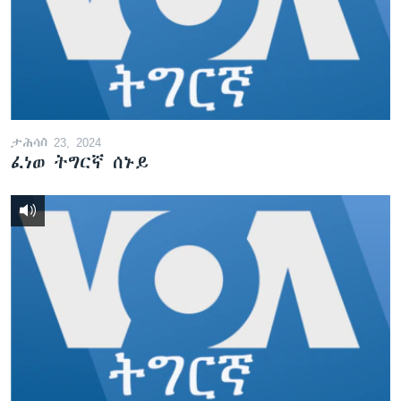
ቂሔ ጽልሚ
ቋንቋታት
ታሕሳስ 23, 2024
ፈነወ ትግርኛ ሰኑይ