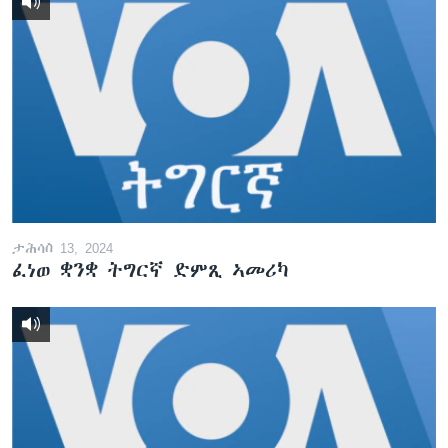
ታሕሳስ 13, 2024
ፈነወ ቋንቋ ትግርኛ ድምጺ ኣመሪካ