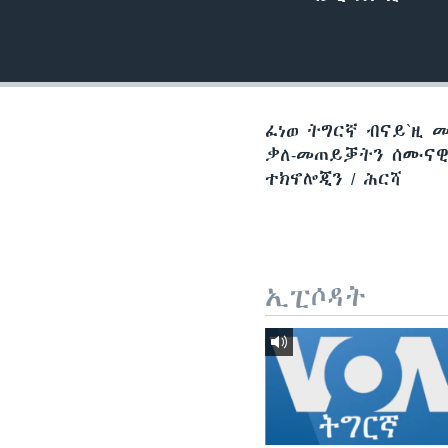
ቂሔ ጽልሚ
ፈነወ ትግርኛ ብናይ`ዚ 
ቃለ-መጠይቓትን ሰሙናዊ 
ተክኖሎጂን / ሕርሻ
ኢፒሶዳት