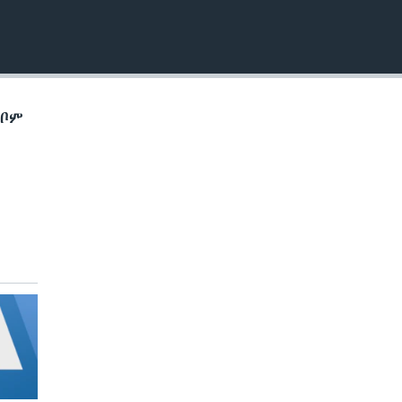
EMBED
ኽቦም