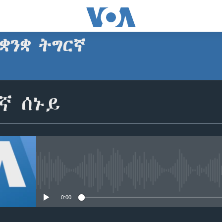
ቋንቋ ትግርኛ
SUBSCRIBE
ኛ ሰኑይ
ጥለብ
No media source currently avail
0:00