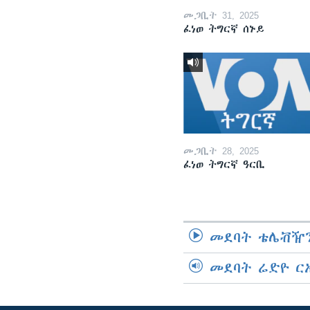
መጋቢት 31, 2025
ፈነወ ትግርኛ ሰኑይ
መጋቢት 28, 2025
ፈነወ ትግርኛ ዓርቢ
መደባት ቴሌቭዥን
መደባት ሬድዮ ር