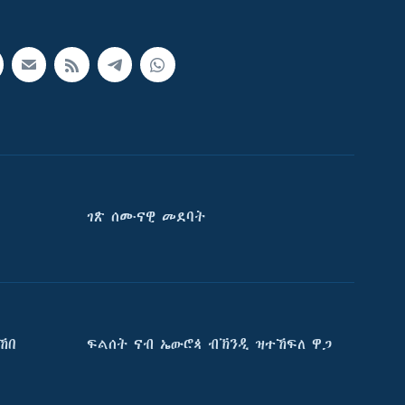
ገጽ ሰሙናዊ መደባት
ኸበ
ፍልሰት ናብ ኤውሮጳ ብኽንዲ ዝተኸፍለ ዋጋ