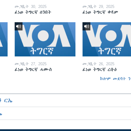
መጋቢት 30, 2025
መጋቢት 29, 2025
ፈነወ ትግርኛ ሰንበት
ፈነወ ትግርኛ ቀዳም
መጋቢት 27, 2025
መጋቢት 26, 2025
ፈነወ ትግርኛ ሓሙስ
ፈነወ ትግርኛ ረቡዕ
ኩሎም መደባት ን
 ርኤ
ኤ