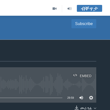
ብቐጥታ
Subscribe
EMBED
able
29:59
መራገፊ