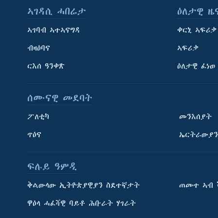
ኣገዳሲ ሓበሬታ
ዕለታዊ ዜ
ኣገባብ ኣተኣናግዳ
ቀርኒ ኣፍሪቃ
ብዛዕባና
ኣፍሪቃ
ርእሰ ዓንቀጽ
ዕለታዊ ፈነወ
ሰሙናዊ መደባት
ፖለቲካ
መንእሰያት
ጥዕና
ኤርትራውያን
ፍሉይ ዓምዲ
ትምህርቲ እንግሊዝኛ
ቅልውላው ኢትዮጵያዊያን ስደተኛታት
ጠመተ ኣብ 
ማሕበራዊ ገጻትና
ዋዕላ ሓፈሻዊ ባይቶ ሕቡራት ሃገራት