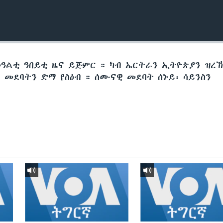
መዓልቲ ዓበይቲ ዜና ይጅምር ። ካብ ኤርትራን ኢትዮጵያን ዝረ
መደባትን ድማ የስዕብ ። ሰሙናዊ መደባት ሰኑይ፡ ሳይንስን