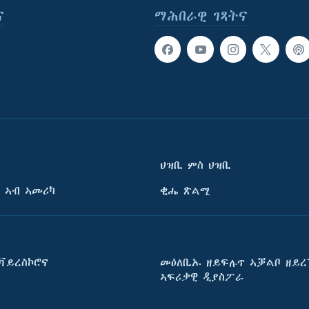
ና
ማሕበራዊ ገጻትና
ህዝቢ ምስ ህዝቢ
 ኣብ ኣመሪካ
ቂሔ ጽልሚ
ቫይረስኮሮና
መዕለቢኡ ዘይፍሉጥ ኣቓልቦ ዘይረ
ኣፍሪቃዊ ዲያስፖራ