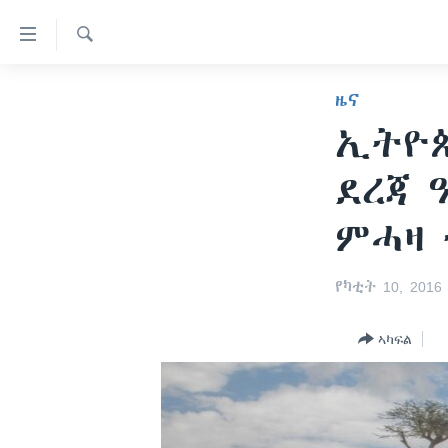
ክርከብ
ዝኽእል
መራኸቢታት
Search
ዜና
ዜና
ናብ
ሰሙናዊ መደባት
ኤርትራ/ኢትዮጵያ
ቀንዲ
ኢትዮ
ትሕዝቶ
ራድዮ
ዓለም
ሰሙናዊ መደባት
ደረጃ 
ሕለፍ
ቪድዮ
ማእከላይ ምብራቕ
እዋናዊ ጉዳያት
ፈነወ ትግርኛ 1900
ናብ
ምሓዛ 
ቀንዲ
ፍሉይ ዓምዲ
ጥዕና
መኽዘን ሓጸርቲ ድምጺ
VOA60 ኣፍሪቃ
መምርሒ
ዕለታዊ ፈነወ ድምጺ ኣመሪካ ቋንቋ
መንእሰያት
ትሕዝቶ ወሃብቲ ርእይቶ
VOA60 ኣመሪካ
ስገር
የካቲት 10, 2016
ትግርኛ
ናብ
ኤርትራውያን ኣብ ኣመሪካ
VOA60 ዓለም
መፈተሺ
ኣካፍል
ህዝቢ ምስ ህዝቢ
ቪድዮ
ስገር
ደቂ ኣንስትዮን ህጻናትን
ሳይንስን ቴክኖሎጂን