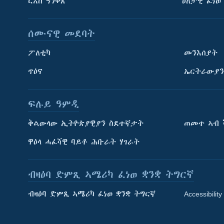
ርእሰ ዓንቀጽ
ዕለታዊ ፈነወ
ሰሙናዊ መደባት
ፖለቲካ
መንእሰያት
ጥዕና
ኤርትራውያን
ፍሉይ ዓምዲ
ትምህርቲ እንግሊዝኛ
ቅልውላው ኢትዮጵያዊያን ስደተኛታት
ጠመተ ኣብ 
ማሕበራዊ ገጻትና
ዋዕላ ሓፈሻዊ ባይቶ ሕቡራት ሃገራት
ብዛዕባ ድምጺ ኣሜሪካ ፈነወ ቋንቋ ትግርኛ
ብዛዕባ ድምጺ ኣሜሪካ ፈነወ ቋንቋ ትግርኛ
Accessibility
ቋንቋታት