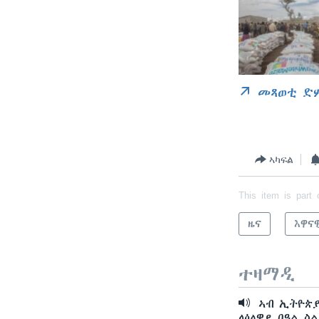
መጻወቲ ድ
ኣካፍል
This item is part 
ዜና
እዋና
ተዛማዲ
ኣብ ኢትዮጵያ
ላዕለዋይ በዓል ስ