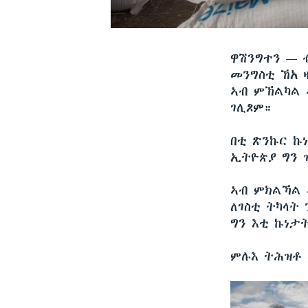
ዋሽንግተን —
መንግስቲ ኸአ 
ኣብ ምኽልካል 
ገሊጾም።
በቲ ጽንኩር ኩ
ኢትዮጵያ ግን 
ኣብ ምክልኻል 
ለገስቲ ትካላት
ግን እቲ ኩነታት
ምሉእ ትሕዝቶ 