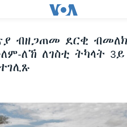
ጵያ ብዘጋጠመ ደርቂ ብመለ
ዓለም-ለኸ ለገስቲ ትካላት 3ይ
ተገሊጹ