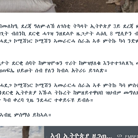
ብመለክዒ ደረጃ ዓለም-ለኸ ለገስቲ ትካላት ኢትዮጵያ 3ይ ደረጃ 
ዛጊት ብሰንኪ ደርቂ ሓገዝ ንዘደልዮ ዜጋታት ልዕሊ 8 ሚሊዮን 
ሓደጋ ኮሚሽነር ኮሚሽን ኣመራርሓ ስራሕ ኣቶ ምትኩ ካሳ ንድ
ነታት ደርቂ ሰባት ከምዝሞቱን ጥሪት ከምዝሃለቁ እንተተገልጸ'ኳ
ዝጠፍኤ ህይወት ሰብ የለን ክብል አትሪሩ ይገልጽ።
ሓደጋ ኮሚሽነር ኮሚሽን ኣመራርሓ ስራሕ ኣቶ ምትኩ ካሳ ምስቲ
 ንደርቂ ኢትዮጵያ እኹል ትኩረት ከምዘይተዋህበ ዝህብዎ መግ
 ካብ ቀረባ ጊዜ ንደሓር ተቀይሩ'ዩ ይብሉ።
ኣብዚ ምስማዕ ይክኣል።
ኣብ ኢትዮጵያ ዘጋጠመ ደርቂ ብመለክዒ ደረጃ ዓለም-ለኸ ለገስቲ ትካላት 3ይ ደረጃ ምሓዛ ተገሊጹ
EMBE