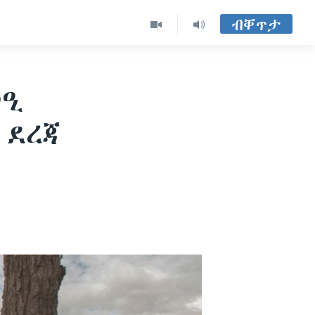
ብቐጥታ
ክዒ
 ደረጃ