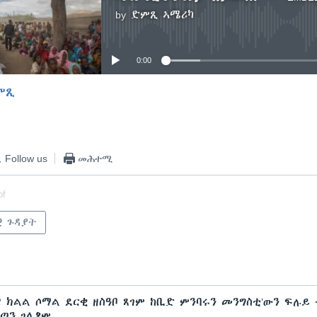
by
ድምጺ ኣሜሪካ
No media source currently available
0:00
ምጺ
EMBED
Follow us
መሕተሚ
of
ዊ ጉዳያት
 ክልል ሶማል ደርቂ ዘስዓቦ ጸገም ከቢድ ምንባሩን መንግስቲ’ውን ፍሉይ
ልጣን ገሊጾም