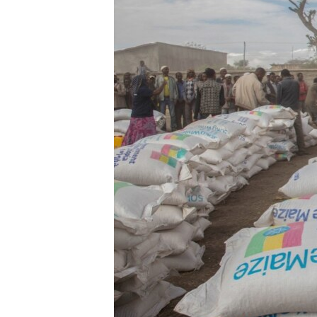
ቂሔ ጽልሚ