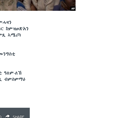
ምሓዛን
ብር ከምዝወጽአን
ምጺ ኣሜሪካ
 መንግስቲ
 ዓለም-ለኸ
ለጺ ብምስምማዕ
D
SHARE