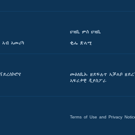
ህዝቢ ምስ ህዝቢ
 ኣብ ኣመሪካ
ቂሔ ጽልሚ
ቫይረስኮሮና
መዕለቢኡ ዘይፍሉጥ ኣቓልቦ ዘይረ
ኣፍሪቃዊ ዲያስፖራ
Terms of Use and Privacy Notic