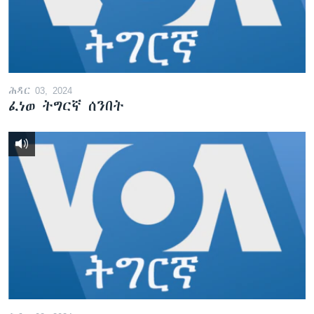
ሕዳር 03, 2024
ፈነወ ትግርኛ ሰንበት