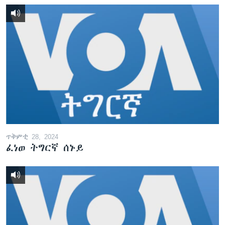
ጥቅምቲ 28, 2024
ፈነወ ትግርኛ ሰኑይ