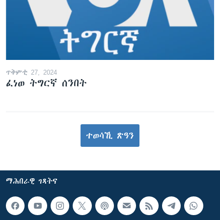
ጥቅምቲ 27, 2024
ፈነወ ትግርኛ ሰንበት
ተወሳኺ ጽዓን
ማሕበራዊ ገጻትና