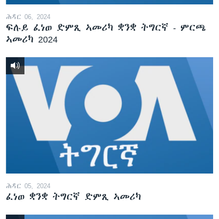
ሕዳር 06, 2024
ፍሉይ ፈነወ ድምጺ ኣመሪካ ቋንቋ ትግርኛ - ምርጫ
ኣመሪካ 2024
ሕዳር 05, 2024
ፈነወ ቋንቋ ትግርኛ ድምጺ ኣመሪካ