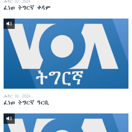
ሕዳር 02, 2024
ፈነወ ትግርኛ ቀዳም
ሕዳር 01, 2024
ፈነወ ትግርኛ ዓርቢ