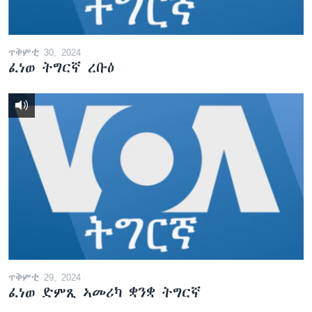
ጥቅምቲ 30, 2024
ፈነወ ትግርኛ ረቡዕ
ጥቅምቲ 29, 2024
ፈነወ ድምጺ ኣመሪካ ቋንቋ ትግርኛ