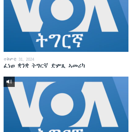
ጥቅምቲ 31, 2024
ፈነወ ቋንቋ ትግርኛ ድምጺ ኣመሪካ