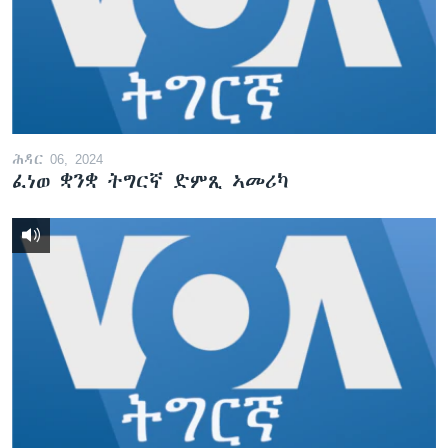
ቂሔ ጽልሚ
ቋንቋታት
ሕዳር 06, 2024
ፈነወ ቋንቋ ትግርኛ ድምጺ ኣመሪካ