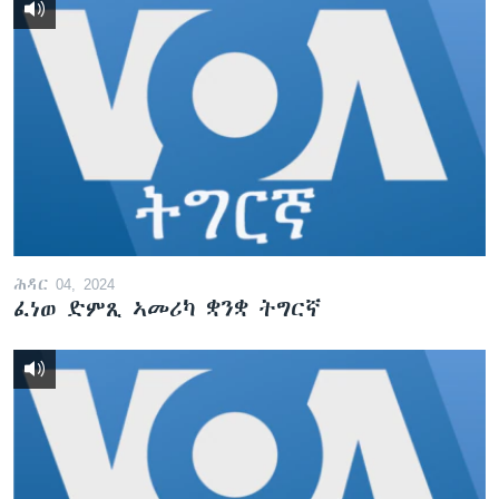
ሕዳር 04, 2024
ፈነወ ድምጺ ኣመሪካ ቋንቋ ትግርኛ