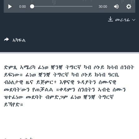
ቂሔ ጽልሚ
0:00
30:00
ቋንቋታት
መራገፊ
ኣካፍል
ድምጺ ኣሜሪካ ፈነወ ቛንቛ ትግርኛ ካብ ሶኑይ ክሳብ ሰንበት
ይፍነው። ፈነወ ቛንቛ ትግርኛ ካብ ሶኑይ ክሳብ ዓርቢ
ብዕለታዊ ዜና ይጅምር፥ እዋናዊ ጉዳያትን ሰሙናዊ
መደባት'ውን የጠቓልል ።ቀዳምን ሰንበትን ኣብቲ ሰሙን
ዝተፈነው መደባት ብምድጋም ፈነወ ቛንቛ ትግርኛ
ይኻየድ።