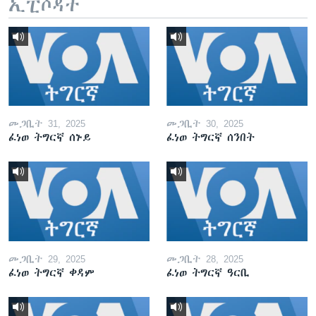
ኢፒሶዳት
መጋቢት 31, 2025
መጋቢት 30, 2025
ፈነወ ትግርኛ ሰኑይ
ፈነወ ትግርኛ ሰንበት
መጋቢት 29, 2025
መጋቢት 28, 2025
ፈነወ ትግርኛ ቀዳም
ፈነወ ትግርኛ ዓርቢ