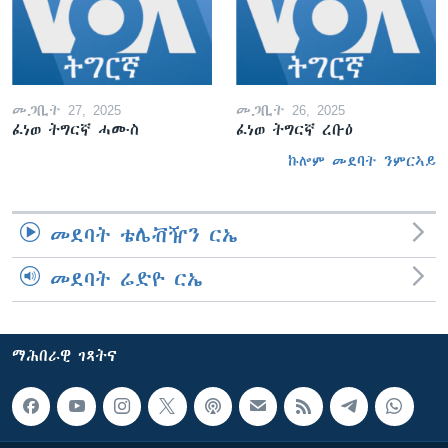
መጋቢት 27, 2025
መጋቢት 26, 2025
ፈነወ ትግርኛ ሓሙስ
ፈነወ ትግርኛ ረቡዕ
ኩሎም መደባት ንምርኣይ
መደባት ቴሌቭዥን ርኤ
መደባት ሬድዮ ርኤ
ማሕበራዊ ገጻትና