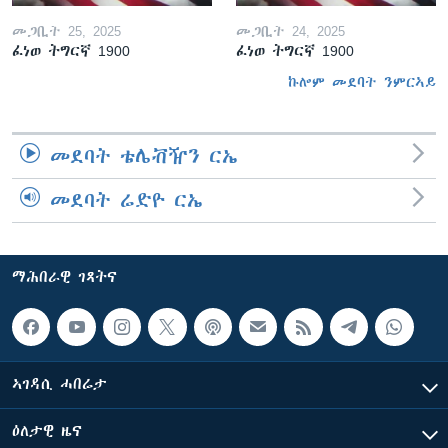
መጋቢት 25, 2025
መጋቢት 24, 2025
ፈነወ ትግርኛ 1900
ፈነወ ትግርኛ 1900
ኩሎም መደባት ንምርኣይ
መደባት ቴሌቭዥን ርኤ
መደባት ሬድዮ ርኤ
ማሕበራዊ ገጻትና
ኣገዳሲ ሓበሬታ
ዕለታዊ ዜና