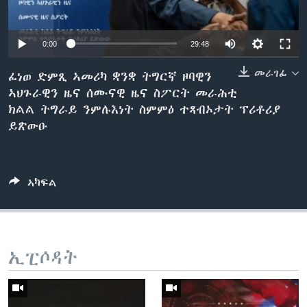
ቂሔ ጽልሚ
ቋንቋታት
Auto
0:00
29:48
240p
መራገፊ
ፈነወ ድምጺ ኣመሪካ ቋንቋ ትግርኛ ዞባዊን
ኣህጉራዊን ዜና ሰሙናዊ ዜና ስፖርት መራሕቲ
360p
ክልል ትግራይ ንምሉእነት ስምምዕ ተጻብኦታት ፕሪቶሪያ
480p
Auto
240p
360p
480p
ይጽውዑ
720p
720p
1080p
1080p
ኣካፍል
ኢፒሶዳት