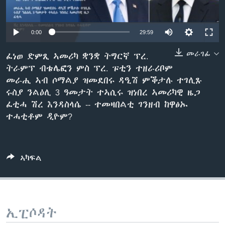
ቂሔ ጽልሚ
ቋንቋታት
Auto
0:00
29:59
240p
መራገፊ
ፈነወ ድምጺ ኣመሪካ ቋንቋ ትግርኛ ፕረ.
ትራምፕ ብቴሌፎን ምስ ፕረ. ፑቲን ተዘራሪቦም
360p
መራሒ ኣብ ሶማልያ ዝመደበሩ ዳዒሽ ምቕታሉ ተገሊጹ
480p
Auto
240p
360p
480p
ሩስያ ንልዕሊ 3 ዓመታት ተኣሲሩ ዝነበረ ኣመሪካዊ ዜጋ
ፈቲሓ ሽረ እንዳስላሴ -- ተመዛበልቲ ገንዘብ ከዋፅኡ
720p
720p
1080p
ተሓቲቶም ዲዮም?
1080p
ኣካፍል
ኢፒሶዳት