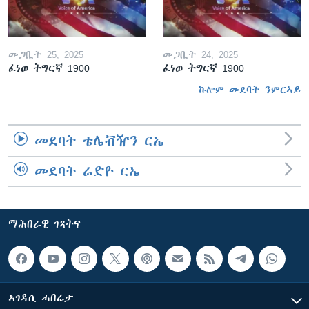
መጋቢት 25, 2025
መጋቢት 24, 2025
ፈነወ ትግርኛ 1900
ፈነወ ትግርኛ 1900
ኩሎም መደባት ንምርኣይ
መደባት ቴሌቭዥን ርኤ
መደባት ሬድዮ ርኤ
ማሕበራዊ ገጻትና
ኣገዳሲ ሓበሬታ