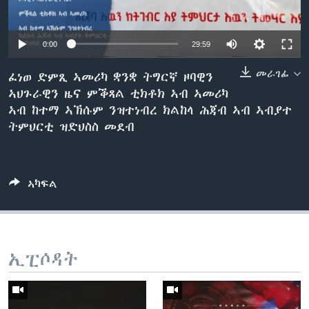
ቂሔ ጽልሚ
ቋንቋታት
Auto
0:00
29:59
240p
መራገፊ
ፈነወ ድምጺ ኣመሪካ ቋንቋ ትግርኛ ዞባዊን
ኣህጉራዊን ዜና ምቕጻል ቲክቶክ ኣብ ኣመሪካ
360p
ኣብ ከተማ ኣኽሱም ንዝተነብረ ክልከላ ሕጃብ ኣብ ኣብያተ
480p
Auto
240p
360p
480p
ትምህርቲ ዝድህስስ መደብ
720p
720p
1080p
1080p
ኣካፍል
ኢፒሶዳት