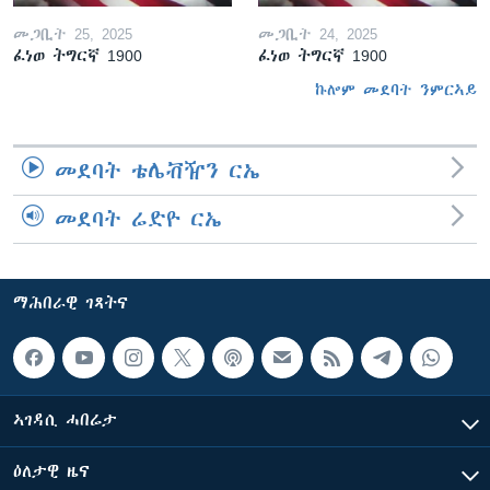
መጋቢት 25, 2025
መጋቢት 24, 2025
ፈነወ ትግርኛ 1900
ፈነወ ትግርኛ 1900
ኩሎም መደባት ንምርኣይ
መደባት ቴሌቭዥን ርኤ
መደባት ሬድዮ ርኤ
ማሕበራዊ ገጻትና
ኣገዳሲ ሓበሬታ
ዕለታዊ ዜና