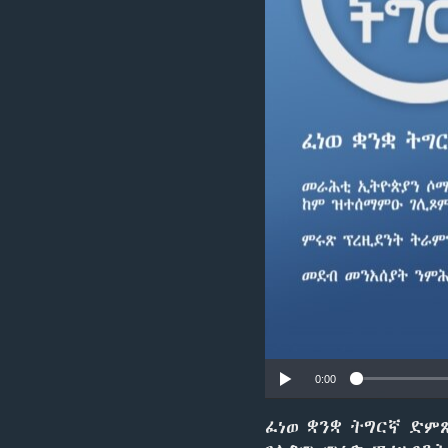
ቂሔ ጽልሚ
0:00
ፈነወ ቋንቋ ትግርኛ ድም