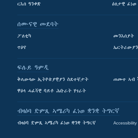
ርእሰ ዓንቀጽ
ዕለታዊ ፈነወ
ሰሙናዊ መደባት
ፖለቲካ
መንእሰያት
ጥዕና
ኤርትራውያን
ፍሉይ ዓምዲ
ትምህርቲ እንግሊዝኛ
ቅልውላው ኢትዮጵያዊያን ስደተኛታት
ጠመተ ኣብ 
ማሕበራዊ ገጻትና
ዋዕላ ሓፈሻዊ ባይቶ ሕቡራት ሃገራት
ብዛዕባ ድምጺ ኣሜሪካ ፈነወ ቋንቋ ትግርኛ
ብዛዕባ ድምጺ ኣሜሪካ ፈነወ ቋንቋ ትግርኛ
Accessibility
ቋንቋታት