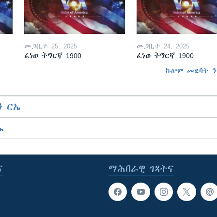
መጋቢት 25, 2025
መጋቢት 24, 2025
ፈነወ ትግርኛ 1900
ፈነወ ትግርኛ 1900
ኩሎም መደባት ን
 ርኤ
ኤ
ና
ማሕበራዊ ገጻትና