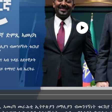
No media source currently avail
ጺ ኣመሪካ መራሕቲ ኢትዮጵያን ሶማሊያን ብመንጎኝነት ቱርኪየ