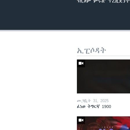
ገሊጾም ምሩጽ ፕረዚደንት
ኢፒሶዳት
መጋቢት 31, 2025
ፈነወ ትግርኛ 1900