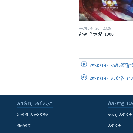
መጋቢት 26, 2025
ፈነወ ትግርኛ 1900
መደባት ቴሌቭዥን
መደባት ሬድዮ ር
ኣገዳሲ ሓበሬታ
ዕለታዊ ዜ
ኣገባብ ኣተኣናግዳ
ቀርኒ ኣፍሪቃ
ብዛዕባና
ኣፍሪቃ