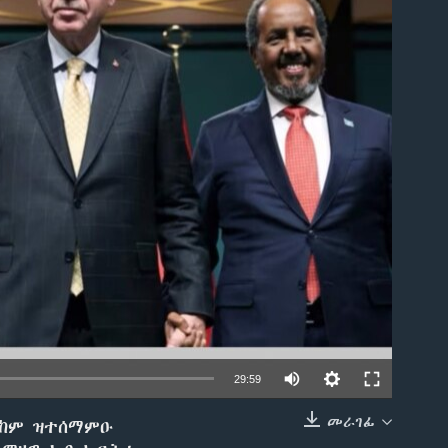
able
29:59
መራገፊ
 ከም ዝተሰማምዑ
EMBED