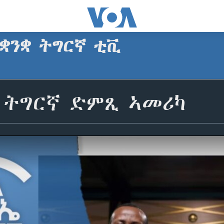
 ቋንቋ ትግርኛ ቲቪ
ቋ ትግርኛ ድምጺ ኣመሪካ