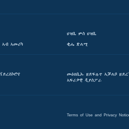
ህዝቢ ምስ ህዝቢ
 ኣብ ኣመሪካ
ቂሔ ጽልሚ
ቫይረስኮሮና
መዕለቢኡ ዘይፍሉጥ ኣቓልቦ ዘይረ
ኣፍሪቃዊ ዲያስፖራ
Terms of Use and Privacy Notic