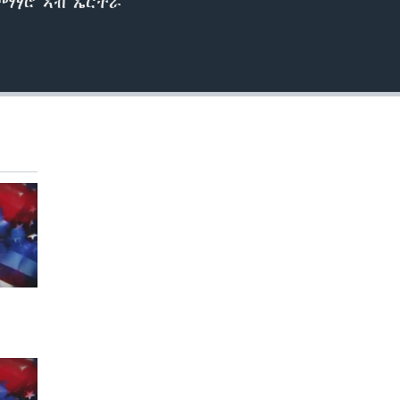
ተማሃሮ ኣብ ኤርትራ