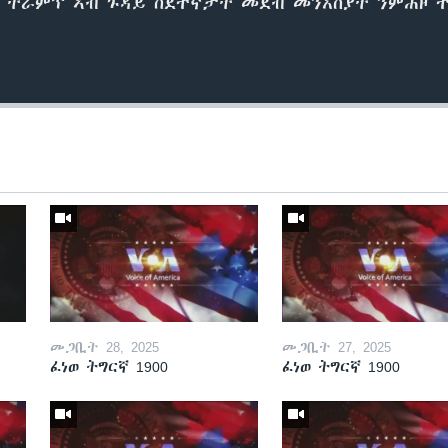
 ትራምፕ ኣብ ጉዳይ ስደተኛታት መደብ መንእሰያት ንምሕዞ 
መጋቢት 28, 2025
መጋቢት 27, 2025
ፈነወ ትግርኛ 1900
ፈነወ ትግርኛ 1900