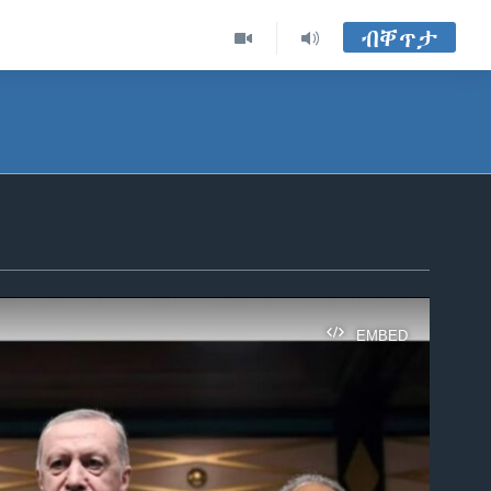
ብቐጥታ
EMBED