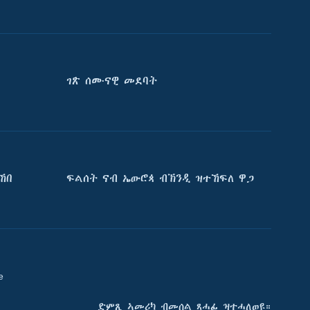
ገጽ ሰሙናዊ መደባት
ኸበ
ፍልሰት ናብ ኤውሮጳ ብኽንዲ ዝተኸፍለ ዋጋ
e
ድምጺ ኣመሪካ ብመሰል ጸሓፊ ዝተሓለወዩ።