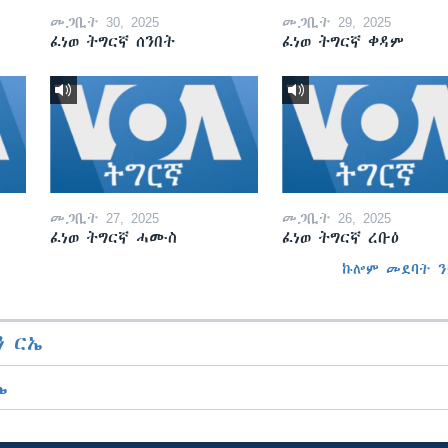
መጋቢት 30, 2025
መጋቢት 29, 2025
ፈነወ ትግርኛ ሰንበት
ፈነወ ትግርኛ ቀዳም
መጋቢት 27, 2025
መጋቢት 26, 2025
ፈነወ ትግርኛ ሓሙስ
ፈነወ ትግርኛ ረቡዕ
ኩሎም መደባት ን
 ርኤ
ኤ