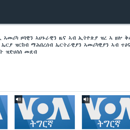
ጺ ኣመሪካ ዞባዊን ኣህጉራዊን ዜና ኣብ ኢትዮጵያ ዝረ ኣ ዘሎ 
 ኤርያ ዝርከብ ማሕበረሰብ ኤርትራዊያን ኣመሪካዊያን ኣብ ጥዕና
ት ዝድህስስ መደብ