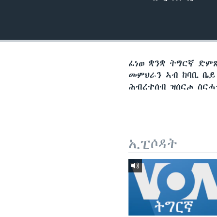
ቂሔ ጽልሚ
ፈነወ ቋንቋ ትግርኛ ድም
መምህራን ኣብ ከባቢ ቤይ
ሕብረተሰብ ዝሰርሖ ስርሓ
ኢፒሶዳት