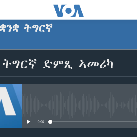
ቋንቋ ትግርኛ
SUBSCRIBE
ቋ ትግርኛ ድምጺ ኣመሪካ
ጥለብ
No media source currently avail
0:00