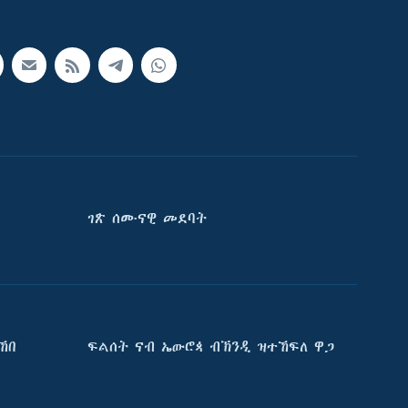
ገጽ ሰሙናዊ መደባት
ኸበ
ፍልሰት ናብ ኤውሮጳ ብኽንዲ ዝተኸፍለ ዋጋ