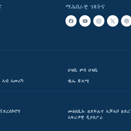
ና
ማሕበራዊ ገጻትና
ህዝቢ ምስ ህዝቢ
 ኣብ ኣመሪካ
ቂሔ ጽልሚ
ቫይረስኮሮና
መዕለቢኡ ዘይፍሉጥ ኣቓልቦ ዘይረ
ኣፍሪቃዊ ዲያስፖራ