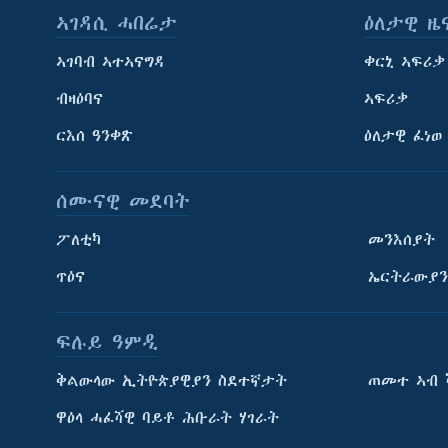
ኣገዳሲ ሓበሬታ
ዕለታዊ ዜ
ኣገባብ ኣተኣናግዳ
ቀርኒ ኣፍሪቃ
ብዛዕባና
ኣፍሪቃ
ርእሰ ዓንቀጽ
ዕለታዊ ፈነወ
ሰሙናዊ መደባት
ፖለቲካ
መንእሰያት
ጥዕና
ኤርትራውያን
ፍሉይ ዓምዲ
ትምህርቲ እንግሊዝኛ
ቅልውላው ኢትዮጵያዊያን ስደተኛታት
ጠመተ ኣብ 
ማሕበራዊ ገጻትና
ዋዕላ ሓፈሻዊ ባይቶ ሕቡራት ሃገራት