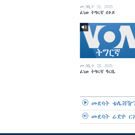
መጋቢት 31, 2025
ፈነወ ትግርኛ ሰኑይ
መጋቢት 28, 2025
ፈነወ ትግርኛ ዓርቢ
መደባት ቴሌቭዥን
መደባት ሬድዮ ር