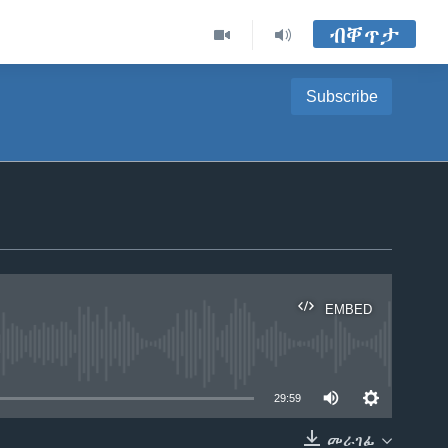
ብቐጥታ
Subscribe
EMBED
able
29:59
መራገፊ