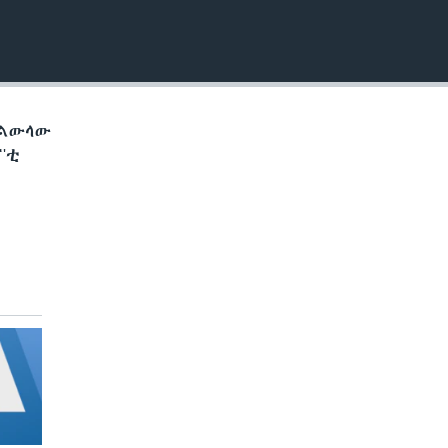
EMBED
ቅልውላው
'ቲ