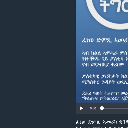
ቂሔ ጽልሚ
0:00
ፈነወ ድምጺ ኣመሪካ ቋን