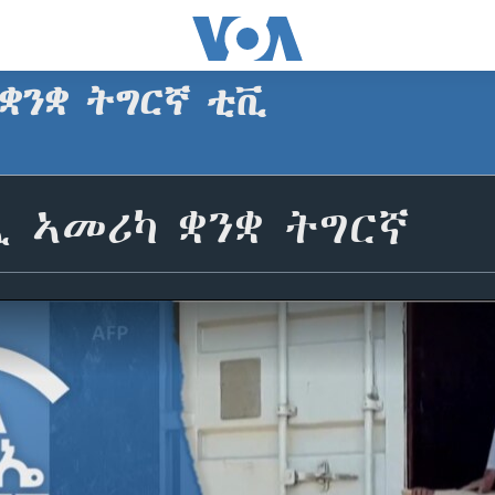
 ቋንቋ ትግርኛ ቲቪ
ጺ ኣመሪካ ቋንቋ ትግርኛ