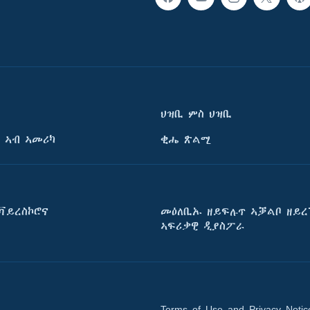
ህዝቢ ምስ ህዝቢ
 ኣብ ኣመሪካ
ቂሔ ጽልሚ
ቫይረስኮሮና
መዕለቢኡ ዘይፍሉጥ ኣቓልቦ ዘይረ
ኣፍሪቃዊ ዲያስፖራ
Terms of Use and Privacy Notic