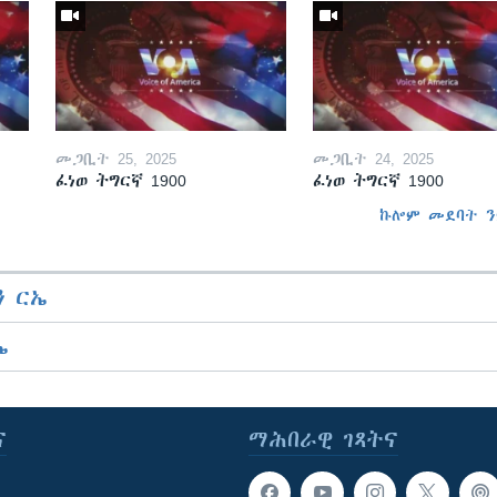
መጋቢት 25, 2025
መጋቢት 24, 2025
ፈነወ ትግርኛ 1900
ፈነወ ትግርኛ 1900
ኩሎም መደባት ን
 ርኤ
ኤ
ና
ማሕበራዊ ገጻትና