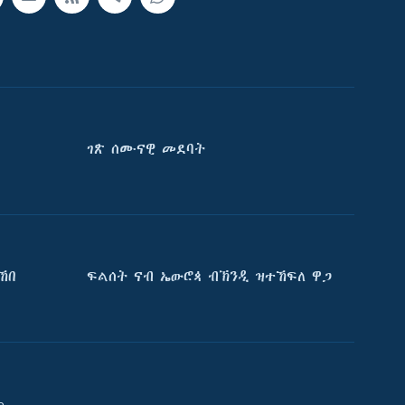
ገጽ ሰሙናዊ መደባት
ኸበ
ፍልሰት ናብ ኤውሮጳ ብኽንዲ ዝተኸፍለ ዋጋ
e