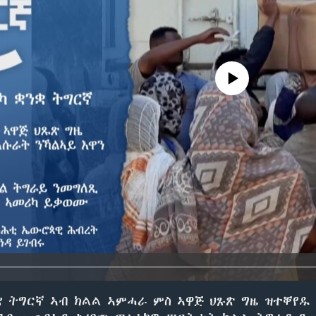
No media source currently avail
ቋ ትግርኛ ኣብ ክልል ኣምሓራ ምስ ኣዋጅ ህጹጽ ግዜ ዝተቐየዱ