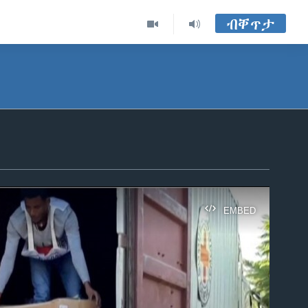
ብቐጥታ
EMBED