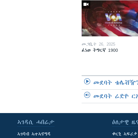
መጋቢት 26, 2025
ፈነወ ትግርኛ 1900
መደባት ቴሌቭዥን
መደባት ሬድዮ ር
ኣገዳሲ ሓበሬታ
ዕለታዊ ዜ
ኣገባብ ኣተኣናግዳ
ቀርኒ ኣፍሪቃ