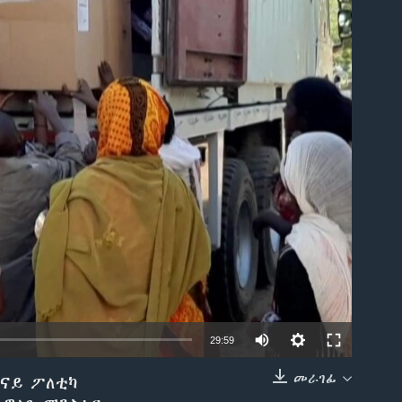
able
29:59
መራገፊ
 ናይ ፖለቲካ
EMBED