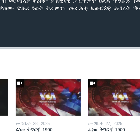
 ናብ መጋብኣያ ቀሪቦም ፖለቲካዊ ፓርትታት ክልል ትግራይ ን
ይቃወሙ ድሕሪ ዓወት ትራምፕ፡ መራሕቲ ኤውሮጳዊ ሕብረት “ቅ
መጋቢት 28, 2025
መጋቢት 27, 2025
ፈነወ ትግርኛ 1900
ፈነወ ትግርኛ 1900