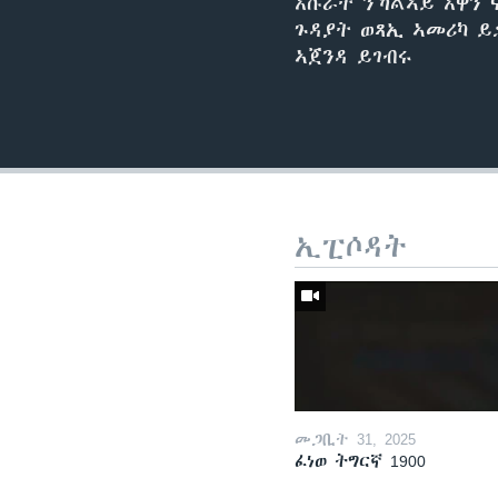
እሱራት ንኻልኣይ እዋን
ጉዳያት ወጻኢ ኣመሪካ 
ኣጀንዳ ይገብሩ
ኢፒሶዳት
መጋቢት 31, 2025
ፈነወ ትግርኛ 1900