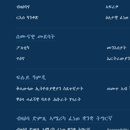
ብዛዕባና
ኣፍሪቃ
ርእሰ ዓንቀጽ
ዕለታዊ ፈነወ
ሰሙናዊ መደባት
ፖለቲካ
መንእሰያት
ጥዕና
ኤርትራውያን
ፍሉይ ዓምዲ
ትምህርቲ እንግሊዝኛ
ቅልውላው ኢትዮጵያዊያን ስደተኛታት
ጠመተ ኣብ 
ማሕበራዊ ገጻትና
ዋዕላ ሓፈሻዊ ባይቶ ሕቡራት ሃገራት
ብዛዕባ ድምጺ ኣሜሪካ ፈነወ ቋንቋ ትግርኛ
ብዛዕባ ድምጺ ኣሜሪካ ፈነወ ቋንቋ ትግርኛ
Accessibility