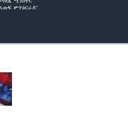
መግለጺ ሚንስተር
ልጡፍ ምትዕርራይ”