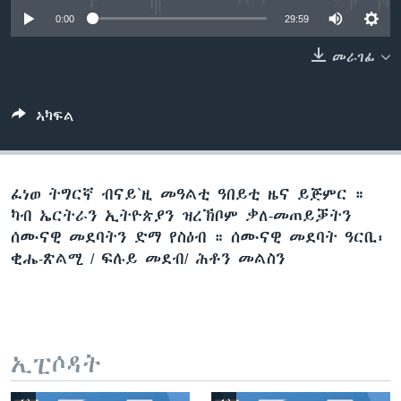
ቂሔ ጽልሚ
0:00
29:59
ቋንቋታት
መራገፊ
ኣካፍል
ፈነወ ትግርኛ ብናይ`ዚ መዓልቲ ዓበይቲ ዜና ይጅምር ።
ካብ ኤርትራን ኢትዮጵያን ዝረኽቦም ቃለ-መጠይቓትን
ሰሙናዊ መደባትን ድማ የስዕብ ። ሰሙናዊ መደባት ዓርቢ፡
ቂሔ-ጽልሚ / ፍሉይ መደብ/ ሕቶን መልስን
ኢፒሶዳት