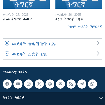
መጋቢት 27, 2025
መጋቢት 26, 2025
ፈነወ ትግርኛ ሓሙስ
ፈነወ ትግርኛ ረቡዕ
ኩሎም መደባት ንምርኣይ
መደባት ቴሌቭዥን ርኤ
መደባት ሬድዮ ርኤ
ማሕበራዊ ገጻትና
ኣገዳሲ ሓበሬታ