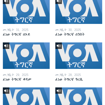
መጋቢት 31, 2025
መጋቢት 30, 2025
ፈነወ ትግርኛ ሰኑይ
ፈነወ ትግርኛ ሰንበት
መጋቢት 29, 2025
መጋቢት 28, 2025
ፈነወ ትግርኛ ቀዳም
ፈነወ ትግርኛ ዓርቢ