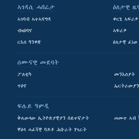
ኣገዳሲ ሓበሬታ
ዕለታዊ ዜ
ኣገባብ ኣተኣናግዳ
ቀርኒ ኣፍሪቃ
ብዛዕባና
ኣፍሪቃ
ርእሰ ዓንቀጽ
ዕለታዊ ፈነወ
ሰሙናዊ መደባት
ፖለቲካ
መንእሰያት
ጥዕና
ኤርትራውያን
ፍሉይ ዓምዲ
ትምህርቲ እንግሊዝኛ
ቅልውላው ኢትዮጵያዊያን ስደተኛታት
ጠመተ ኣብ 
ማሕበራዊ ገጻትና
ዋዕላ ሓፈሻዊ ባይቶ ሕቡራት ሃገራት