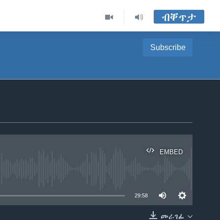
ብቐጥታ
Subscribe
EMBED
able
29:58
መራገፊ