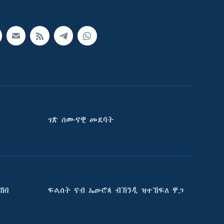
ገጽ ሰሙናዊ መደባት
ኸበ
ፍልሰት ናብ ኤውሮጳ ብኽንዲ ዝተኸፍለ ዋጋ