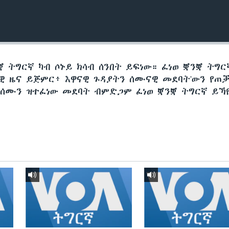
 ትግርኛ ካብ ሶኑይ ክሳብ ሰንበት ይፍነው። ፈነወ ቛንቛ ትግር
ታዊ ዜና ይጅምር፥ እዋናዊ ጉዳያትን ሰሙናዊ መደባት'ውን የጠ
 ሰሙን ዝተፈነው መደባት ብምድጋም ፈነወ ቛንቛ ትግርኛ ይኻ