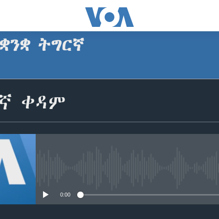
ቋንቋ ትግርኛ
SUBSCRIBE
ርኛ ቀዳም
ጥለብ
No media source currently avail
0:00