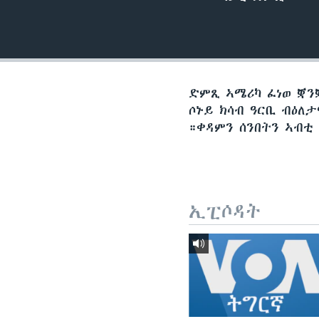
ቂሔ ጽልሚ
ድምጺ ኣሜሪካ ፈነወ ቛንቛ
ሶኑይ ክሳብ ዓርቢ ብዕለ
።ቀዳምን ሰንበትን ኣብቲ
ኢፒሶዳት