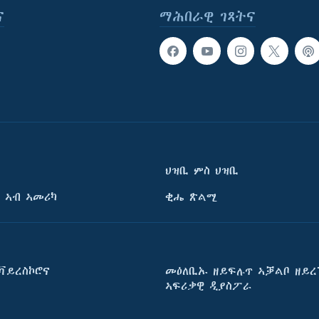
ና
ማሕበራዊ ገጻትና
ህዝቢ ምስ ህዝቢ
 ኣብ ኣመሪካ
ቂሔ ጽልሚ
ቫይረስኮሮና
መዕለቢኡ ዘይፍሉጥ ኣቓልቦ ዘይረ
ኣፍሪቃዊ ዲያስፖራ