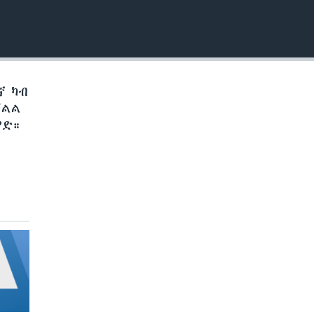
EMBED
ኛ ካብ
ቓልል
የድ።