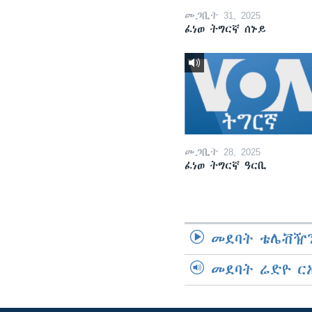
መጋቢት 31, 2025
ፈነወ ትግርኛ ሰኑይ
መጋቢት 28, 2025
ፈነወ ትግርኛ ዓርቢ
መደባት ቴሌቭዥን
መደባት ሬድዮ ር