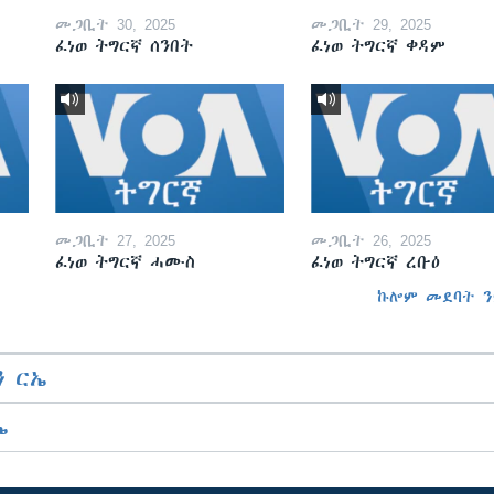
መጋቢት 30, 2025
መጋቢት 29, 2025
ፈነወ ትግርኛ ሰንበት
ፈነወ ትግርኛ ቀዳም
መጋቢት 27, 2025
መጋቢት 26, 2025
ፈነወ ትግርኛ ሓሙስ
ፈነወ ትግርኛ ረቡዕ
ኩሎም መደባት ን
 ርኤ
ኤ