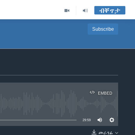
ብቐጥታ
Subscribe
EMBED
able
29:59
መራገፊ