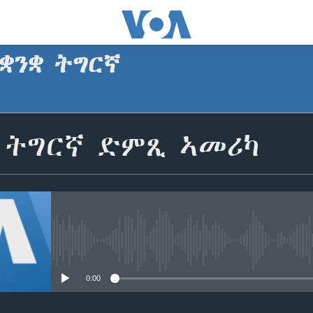
ቋንቋ ትግርኛ
SUBSCRIBE
ቋ ትግርኛ ድምጺ ኣመሪካ
ጥለብ
No media source currently avail
0:00