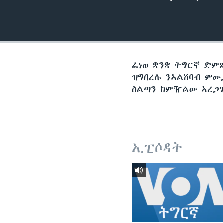
ቂሔ ጽልሚ
ፈነወ ቋንቋ ትግርኛ ድም
ዝግበረሉ ንኣልሸባብ ምው
ስልጣን ከምዥልው ኣረጋጊ
ኢፒሶዳት