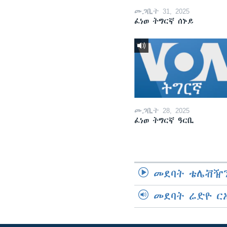
መጋቢት 31, 2025
ፈነወ ትግርኛ ሰኑይ
መጋቢት 28, 2025
ፈነወ ትግርኛ ዓርቢ
መደባት ቴሌቭዥን
መደባት ሬድዮ ር