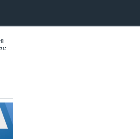
EMBED
ኣብ
ጋር