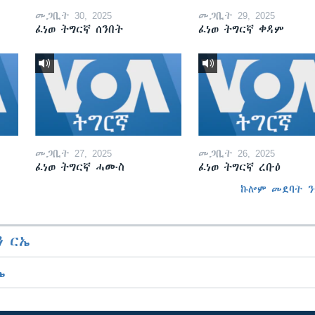
መጋቢት 30, 2025
መጋቢት 29, 2025
ፈነወ ትግርኛ ሰንበት
ፈነወ ትግርኛ ቀዳም
መጋቢት 27, 2025
መጋቢት 26, 2025
ፈነወ ትግርኛ ሓሙስ
ፈነወ ትግርኛ ረቡዕ
ኩሎም መደባት ን
 ርኤ
ኤ