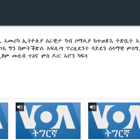
ጺ ኣመሪካ ኢትዮጵያ ሰራዊታ ካብ ሶማልያ ክተወጽእ ትጽቢት 
ጋእ ግን ከምትቕጽል ኣፍሊጣ ፕረዚደንት ባይደን ሰላማዊ ምስግ
ጾም መደብ ጥዕና ምስ ዶ/ር ኣሮን ካፍላ