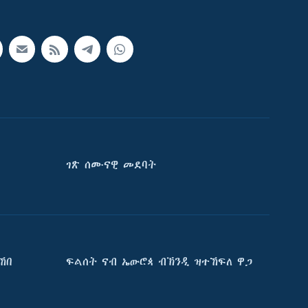
ገጽ ሰሙናዊ መደባት
ኸበ
ፍልሰት ናብ ኤውሮጳ ብኽንዲ ዝተኸፍለ ዋጋ