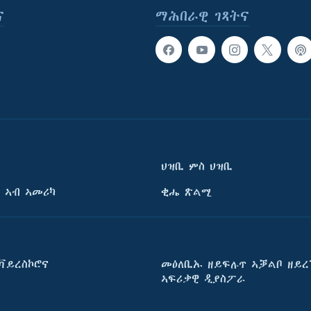
ና
ማሕበራዊ ገጻትና
ህዝቢ ምስ ህዝቢ
 ኣብ ኣመሪካ
ቂሔ ጽልሚ
ቫይረስኮሮና
መዕለቢኡ ዘይፍሉጥ ኣቓልቦ ዘይረ
ኣፍሪቃዊ ዲያስፖራ