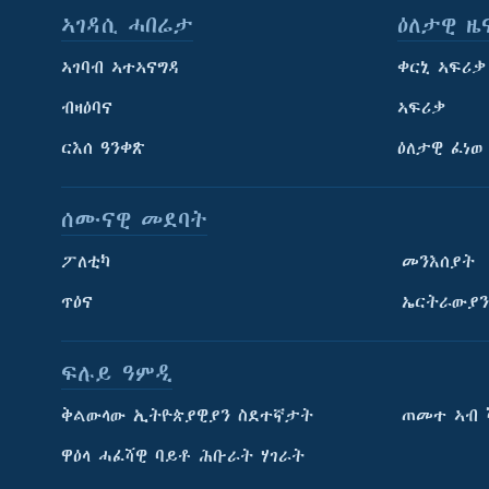
ኣገዳሲ ሓበሬታ
ዕለታዊ ዜ
ኣገባብ ኣተኣናግዳ
ቀርኒ ኣፍሪቃ
ብዛዕባና
ኣፍሪቃ
ርእሰ ዓንቀጽ
ዕለታዊ ፈነወ
ሰሙናዊ መደባት
ፖለቲካ
መንእሰያት
ጥዕና
ኤርትራውያን
ፍሉይ ዓምዲ
ትምህርቲ እንግሊዝኛ
ቅልውላው ኢትዮጵያዊያን ስደተኛታት
ጠመተ ኣብ 
ማሕበራዊ ገጻትና
ዋዕላ ሓፈሻዊ ባይቶ ሕቡራት ሃገራት