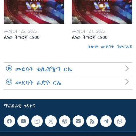
መጋቢት 25, 2025
መጋቢት 24, 2025
ፈነወ ትግርኛ 1900
ፈነወ ትግርኛ 1900
ኩሎም መደባት ንምርኣይ
መደባት ቴሌቭዥን ርኤ
መደባት ሬድዮ ርኤ
ማሕበራዊ ገጻትና