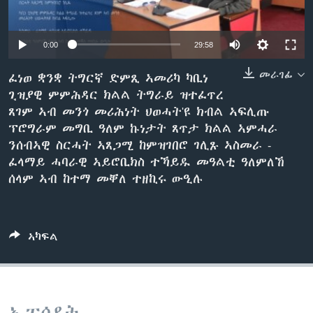
ቂሔ ጽልሚ
ቋንቋታት
0:00
29:58
መራገፊ
ፈነወ ቋንቋ ትግርኛ ድምጺ ኣመሪካ ካቢነ
ጊዝያዊ ምምሕዳር ክልል ትግራይ ዝተፈጥረ
ጸገም ኣብ መንጎ መሪሕነት ህወሓት'ዩ ክብል ኣፍሊጡ
ፕሮግራም መግቢ ዓለም ኩነታት ጸጥታ ክልል ኣምሓራ
ንሰብኣዊ ስርሓት ኣጸጋሚ ከምዝገበሮ ገሊጹ ኣስመራ -
ፈላማይ ሓባራዊ ኣይሮቢክስ ተኻይዱ መዓልቲ ዓለምለኸ
ሰላም ኣብ ከተማ መቐለ ተዘኪሩ ውዒሉ
ኣካፍል
ኢፒሶዳት