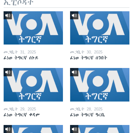
ኢፒሶዳት
መጋቢት 31, 2025
መጋቢት 30, 2025
ፈነወ ትግርኛ ሰኑይ
ፈነወ ትግርኛ ሰንበት
መጋቢት 29, 2025
መጋቢት 28, 2025
ፈነወ ትግርኛ ቀዳም
ፈነወ ትግርኛ ዓርቢ