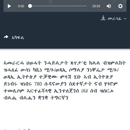
ቂሔ ጽልሚ
0:00
29:59
ቋንቋታት
መራገፊ
ኣካፍል
ኣመራርሓ ህወሓት ንሓይልታት ጸጥታ'ቲ ክልል ብዝምልከት
ዝሓለፈ ውሳነ ካቢነ ሚ/ጉ/ወጻኢ ሶማልያ ንነቐፌታ ሚ/ጉ/
ወጻኢ ኢትዮጵያ ተቓዊሙ ምላሽ ሂቡ ኣብ ኢትዮጵያ
ይነብሩ ዝነበሩ 780 ሱዳናውያን ስደተኛታት ናብ ሃገሮም
ተመሊሶም ኣርተፊሻላዊ ኢንተለጀንስ /AI/ ሰብ ዝሰርሖ
ብልሒ ብልሒን ቋንቋ ትግርኛን