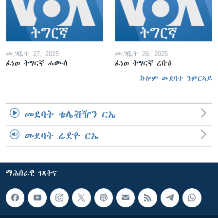
መጋቢት 27, 2025
መጋቢት 26, 2025
ፈነወ ትግርኛ ሓሙስ
ፈነወ ትግርኛ ረቡዕ
ኩሎም መደባት ንምርኣይ
መደባት ቴሌቭዥን ርኤ
መደባት ሬድዮ ርኤ
ማሕበራዊ ገጻትና