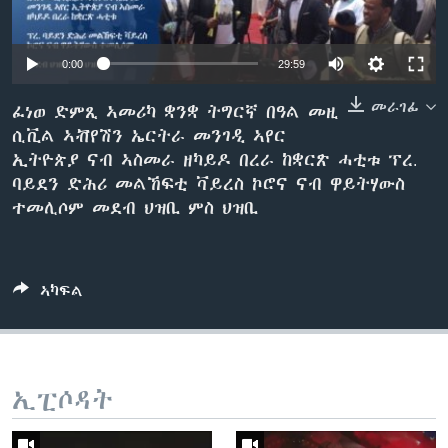
ቂሔ ጽልሚ
ቋንቋታት
0:00
29:59
መራገፊ
ፈነወ ድምጺ ኣመሪካ ቋንቋ ትግርኛ በዓል መዚ
ሲቪል ኣቭየሽን ኤርትራ መንገዲ ኣየር
ኢትዮጵያ ናብ ኣስመራ ዘካይዶ በረራ ከቋርጽ ሓቲቱ ፕረ.
ባይደን ድሕሪ መልኸፍቲ ቫይረስ ኮሮና ናብ ዋይትሃውስ
ተመሊሶም መደብ ህዝቢ ምስ ህዝቢ
ኣካፍል
ኢፒሶዳት