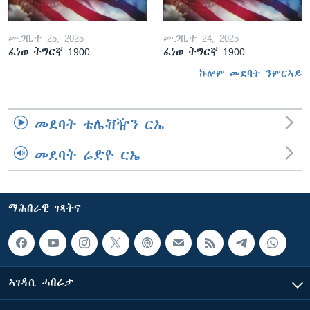
መጋቢት 25, 2025
መጋቢት 24, 2025
ፈነወ ትግርኛ 1900
ፈነወ ትግርኛ 1900
ኩሎም መደባት ንምርኣይ
መደባት ቴሌቭዥን ርኤ
መደባት ሬድዮ ርኤ
ማሕበራዊ ገጻትና
ኣገዳሲ ሓበሬታ