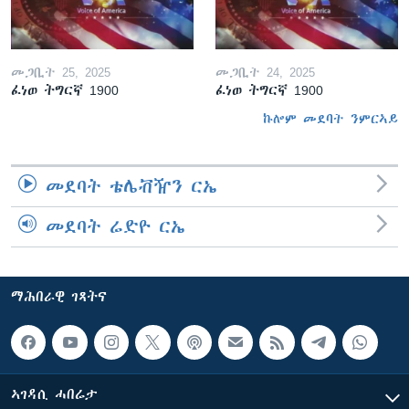
መጋቢት 25, 2025
መጋቢት 24, 2025
ፈነወ ትግርኛ 1900
ፈነወ ትግርኛ 1900
ኩሎም መደባት ንምርኣይ
መደባት ቴሌቭዥን ርኤ
መደባት ሬድዮ ርኤ
ማሕበራዊ ገጻትና
ኣገዳሲ ሓበሬታ