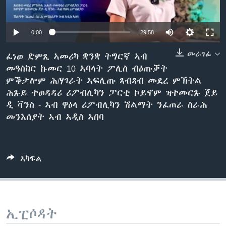
ቂሔ ጽልሚ
ቋንቋታት
0:00
29:58
መራገፊ
ፈነወ ድምጺ ኣመሪካ ቋንቋ ትግርኛ ኣብ
መዓስከር ኩመር 10 ኣባላት ፖሊስ ብዕጡቓት
ምቕታሎም ሕ/ሃገራት ኣፍሊጡ ጸብጻብ መደረ ምኽትል
ሕጹይ ተወዳዳሪ ሪፖብሊካን ፓርቲ ኮይኖም ዝተመርጹ ጀይ
ዲ ቫንስ - ኣብ ዋዕላ ሪፖብሊካን ሽልማት ንፈጠራ ስራሕ
መንእሰያት ኣብ ኣዲስ ኣበባ
ኣካፍል
ኢፒሶዳት