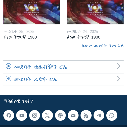
መጋቢት 25, 2025
መጋቢት 24, 2025
ፈነወ ትግርኛ 1900
ፈነወ ትግርኛ 1900
ኩሎም መደባት ንምርኣይ
መደባት ቴሌቭዥን ርኤ
መደባት ሬድዮ ርኤ
ማሕበራዊ ገጻትና