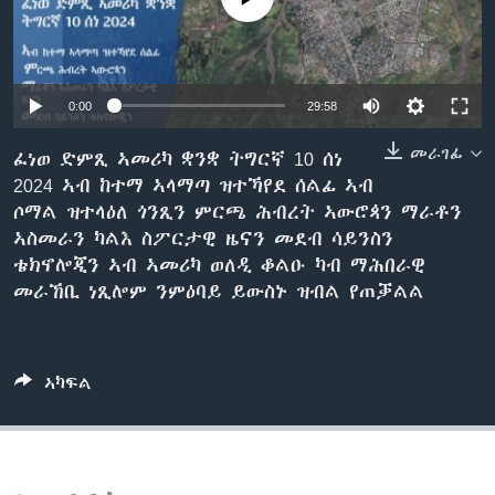
ቂሔ ጽልሚ
ቋንቋታት
0:00
29:58
መራገፊ
ፈነወ ድምጺ ኣመሪካ ቋንቋ ትግርኛ 10 ሰነ
2024 ኣብ ከተማ ኣላማጣ ዝተኻየደ ሰልፊ ኣብ
ሶማል ዝተላዕለ ጎንጺን ምርጫ ሕብረት ኣውሮጳን ማራቶን
ኣስመራን ካልእ ስፖርታዊ ዜናን መደብ ሳይንስን
ቴክኖሎጂን ኣብ ኣመሪካ ወለዲ ቆልዑ ካብ ማሕበራዊ
መራኸቢ ነጺሎም ንምዕባይ ይውስኑ ዝብል የጠቓልል
ኣካፍል