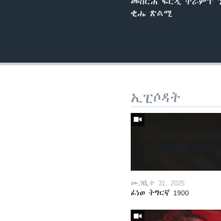
መስርሕ ፍርዲ ትራምፕ ን
ቂሔ ጽልሚ
ኢፒሶዳት
መጋቢት 31, 2025
ፈነወ ትግርኛ 1900