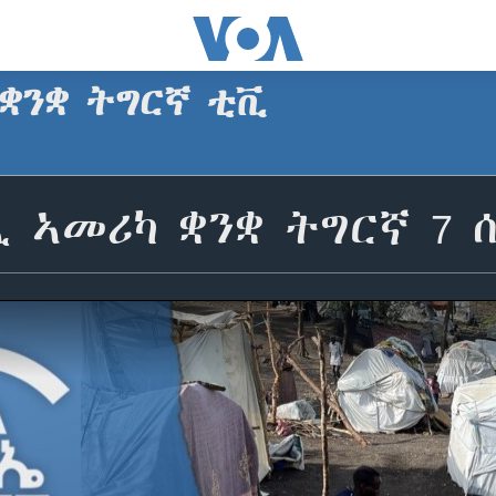
 ቋንቋ ትግርኛ ቲቪ
 ኣመሪካ ቋንቋ ትግርኛ 7 ሰነ