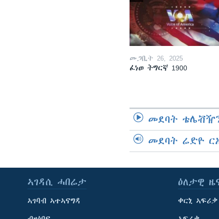
መጋቢት 26, 2025
ፈነወ ትግርኛ 1900
መደባት ቴሌቭዥን
መደባት ሬድዮ ር
ኣገዳሲ ሓበሬታ
ዕለታዊ ዜ
ኣገባብ ኣተኣናግዳ
ቀርኒ ኣፍሪቃ
ብዛዕባና
ኣፍሪቃ