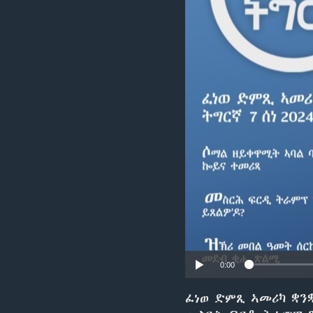
ቂሔ ጽልሚ
0:00
ፈነወ ድምጺ ኣመሪካ ቋንቋ