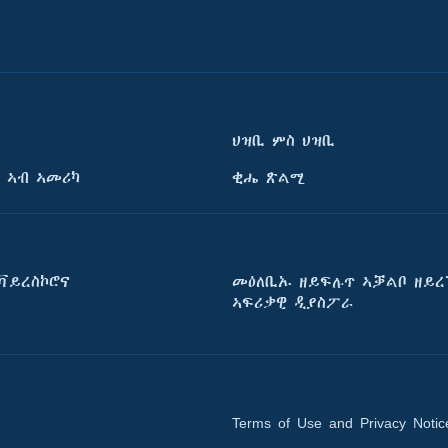
ህዝቢ ምስ ህዝቢ
 ኣብ ኣመሪካ
ቂሔ ጽልሚ
ቫይረስኮሮና
መዕለቢኡ ዘይፍሉጥ ኣቓልቦ ዘይረ
ኣፍሪቃዊ ዲያስፖራ
Terms of Use and Privacy Notic