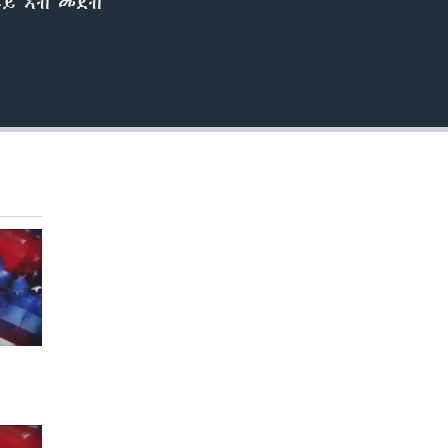
ራይ ኣብ መደብ