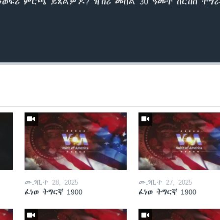
ወፍሪ ምርጫ ይጸልዎ'ዶ? ዝኽሪ መበል 30 ዓመት ሰርከስ ትግ
መጋቢት 28, 2025
መጋቢት 27, 2025
ፈነወ ትግርኛ 1900
ፈነወ ትግርኛ 1900