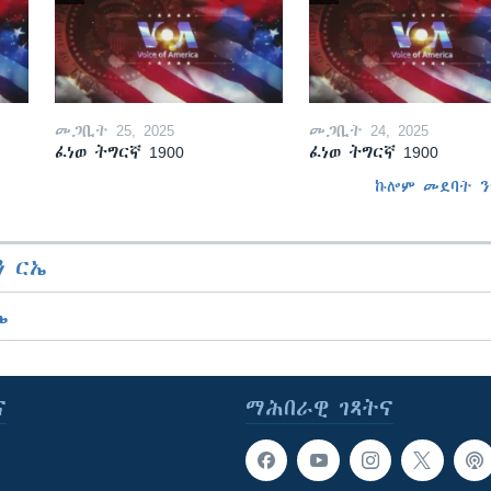
መጋቢት 25, 2025
መጋቢት 24, 2025
ፈነወ ትግርኛ 1900
ፈነወ ትግርኛ 1900
ኩሎም መደባት ን
 ርኤ
ኤ
ና
ማሕበራዊ ገጻትና