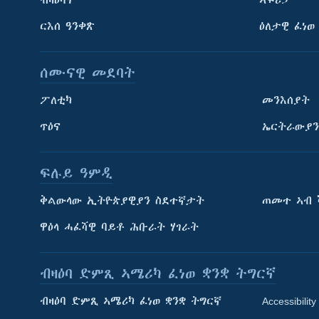
ርእሰ ዓንቀጽ
ዕለታዊ ፈነወ
ሰሙናዊ መደባት
ፖለቲካ
መንእሰያት
ጥዕና
ኤርትራውያን
ፍሉይ ዓምዲ
ትምህርቲ እንግሊዝኛ
ቅልውላው ኢትዮጵያዊያን ስደተኛታት
ጠመተ ኣብ 
ማሕበራዊ ገጻትና
ዋዕላ ሓፈሻዊ ባይቶ ሕቡራት ሃገራት
ብዛዕባ ድምጺ ኣሜሪካ ፈነወ ቋንቋ ትግርኛ
ብዛዕባ ድምጺ ኣሜሪካ ፈነወ ቋንቋ ትግርኛ
Accessibility