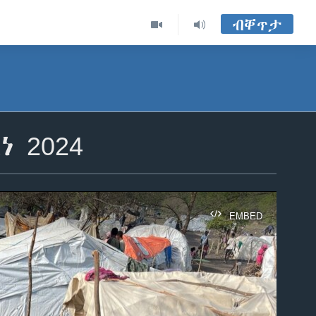
ብቐጥታ
 2024
EMBED