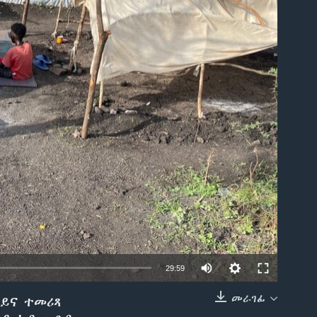
able
29:59
መራገፊ
ኰይና ተመሪጻ
EMBED