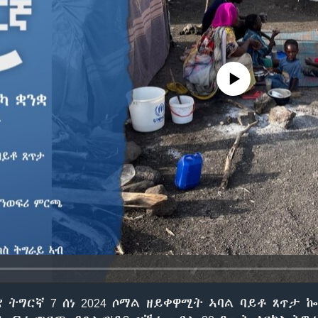
No media source currently avail
 ትግርኛ 7 ሰነ 2024 ሶማል ዘይቀዋሚት ኣባል ባይቶ ጸጥታ 