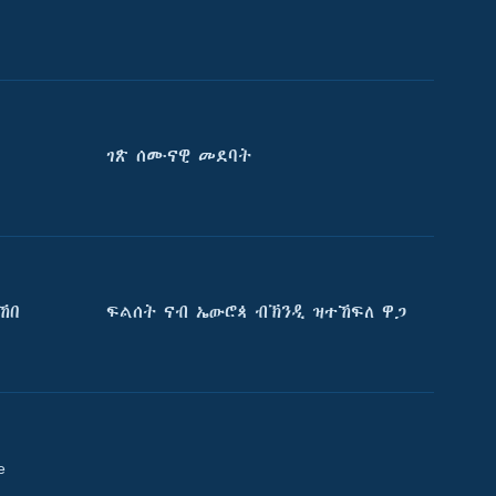
ገጽ ሰሙናዊ መደባት
ኸበ
ፍልሰት ናብ ኤውሮጳ ብኽንዲ ዝተኸፍለ ዋጋ
e