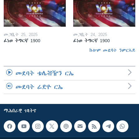
መጋቢት 25, 2025
መጋቢት 24, 2025
ፈነወ ትግርኛ 1900
ፈነወ ትግርኛ 1900
ኩሎም መደባት ንምርኣይ
መደባት ቴሌቭዥን ርኤ
መደባት ሬድዮ ርኤ
ማሕበራዊ ገጻትና