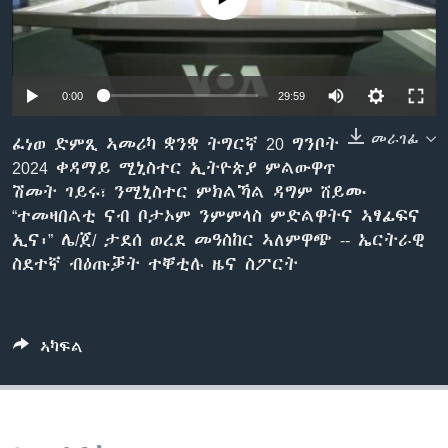
ቂሔ ጽልሚ
ቋንቋታት
0:00
29:59
መራገፊ
ፈነወ ድምጺ ኣመሪካ ቋንቋ ትግርኛ 20 ግንቦት
2024 ቀዳማይ ሚኒስተር ኢትዮጵያ ምልውዋጥ
ሽመት ገይሩ፣ ንሚኒስተር ምክልኻል ዳግም ሸይሙ
“ተመዛበልቲ ናብ ቦታኦም ንምምላስ ምድልዋትና ኣፃፊፍና
ኢና፡” ሌ/ጀ/ ታደሰ ወረደ መዓስከር ኣለምዋጭ -- ኤርትራዊ
ስደተኛ ብዕጡቓት ተቐቲሉ ዜና ስፖርት
ኣካፍል