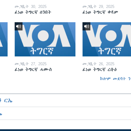
መጋቢት 30, 2025
መጋቢት 29, 2025
ፈነወ ትግርኛ ሰንበት
ፈነወ ትግርኛ ቀዳም
መጋቢት 27, 2025
መጋቢት 26, 2025
ፈነወ ትግርኛ ሓሙስ
ፈነወ ትግርኛ ረቡዕ
ኩሎም መደባት ን
 ርኤ
ኤ