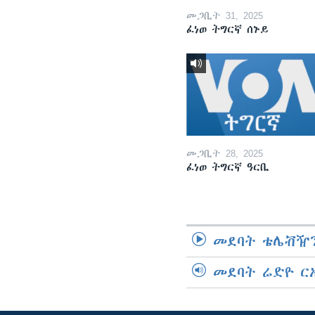
መጋቢት 31, 2025
ፈነወ ትግርኛ ሰኑይ
መጋቢት 28, 2025
ፈነወ ትግርኛ ዓርቢ
መደባት ቴሌቭዥን
መደባት ሬድዮ ር