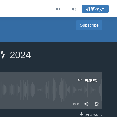
ብቐጥታ
Subscribe
 2024
EMBED
able
29:59
መራገፊ