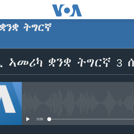
ቋንቋ ትግርኛ
SUBSCRIBE
 ኣመሪካ ቋንቋ ትግርኛ 3 ሰነ
ጥለብ
No media source currently avail
0:00