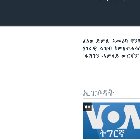
ቂሔ ጽልሚ
ፈነወ ድምጺ ኣመሪካ ቋንቋ
ሃገራዊ ልዝብ ከምዘተሓሳ
“ፋሽንን ሓምላይ ውርሻን
ኢፒሶዳት