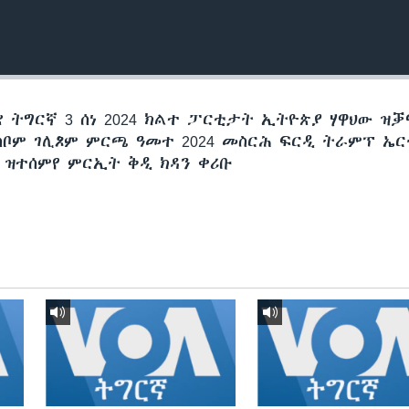
 ትግርኛ 3 ሰነ 2024 ክልተ ፓርቲታት ኢትዮጵያ ሃዋህው ዝቓ
ሰቦም ገሊጾም ምርጫ ዓመተ 2024 መስርሕ ፍርዲ ትራምፕ ኤር
” ዝተሰምየ ምርኢት ቅዲ ክዳን ቀሪቡ