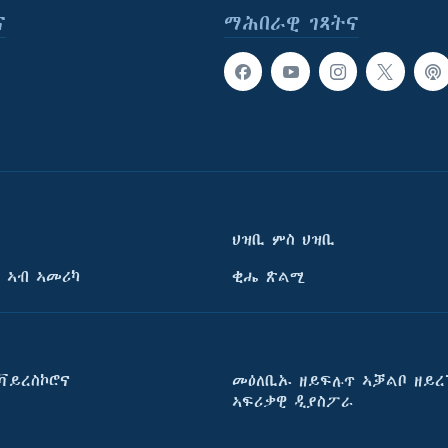
ና
ማሕበራዊ ገጻትና
ህዝቢ ምስ ህዝቢ
 ኣብ ኣመሪካ
ቂሔ ጽልሚ
ቫይረስኮሮና
መዕለቢኡ ዘይፍሉጥ ኣቓልቦ ዘይረ
ኣፍሪቃዊ ዲያስፖራ