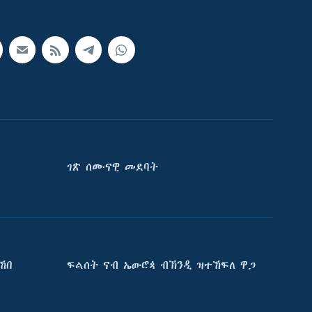
ገጽ ሰሙናዊ መደባት
ኸበ
ፍልሰት ናብ ኤውሮጳ ብኽንዲ ዝተኸፍለ ዋጋ