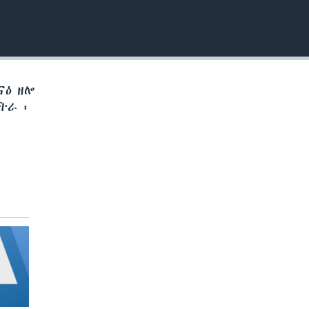
EMBED
ናዕ ዘሎ
ትራ ፡