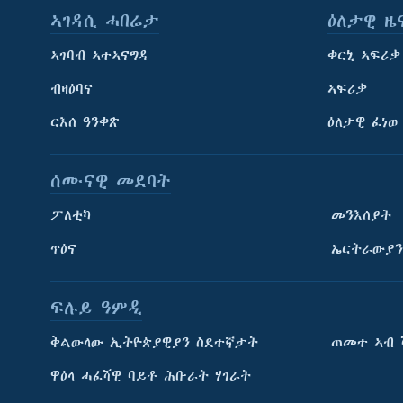
ኣገዳሲ ሓበሬታ
ዕለታዊ ዜ
ኣገባብ ኣተኣናግዳ
ቀርኒ ኣፍሪቃ
ብዛዕባና
ኣፍሪቃ
ርእሰ ዓንቀጽ
ዕለታዊ ፈነወ
ሰሙናዊ መደባት
ፖለቲካ
መንእሰያት
ጥዕና
ኤርትራውያን
ፍሉይ ዓምዲ
ትምህርቲ እንግሊዝኛ
ቅልውላው ኢትዮጵያዊያን ስደተኛታት
ጠመተ ኣብ 
ማሕበራዊ ገጻትና
ዋዕላ ሓፈሻዊ ባይቶ ሕቡራት ሃገራት