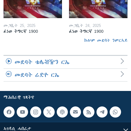
መጋቢት 25, 2025
መጋቢት 24, 2025
ፈነወ ትግርኛ 1900
ፈነወ ትግርኛ 1900
ኩሎም መደባት ንምርኣይ
መደባት ቴሌቭዥን ርኤ
መደባት ሬድዮ ርኤ
ማሕበራዊ ገጻትና
ኣገዳሲ ሓበሬታ