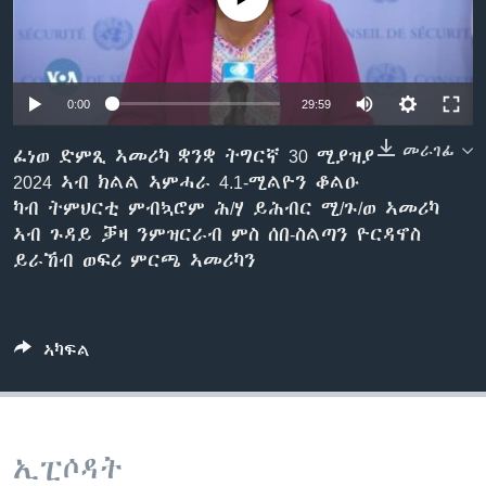
ቂሔ ጽልሚ
ቋንቋታት
0:00
29:59
መራገፊ
ፈነወ ድምጺ ኣመሪካ ቋንቋ ትግርኛ 30 ሚያዝያ
2024 ኣብ ክልል ኣምሓራ 4.1-ሚልዮን ቆልዑ
ካብ ትምህርቲ ምብኳሮም ሕ/ሃ ይሕብር ሚ/ጉ/ወ ኣመሪካ
ኣብ ጉዳይ ቓዛ ንምዝርራብ ምስ ሰበ-ስልጣን ዮርዳኖስ
ይራኸብ ወፍሪ ምርጫ ኣመሪካን
ኣካፍል
ኢፒሶዳት