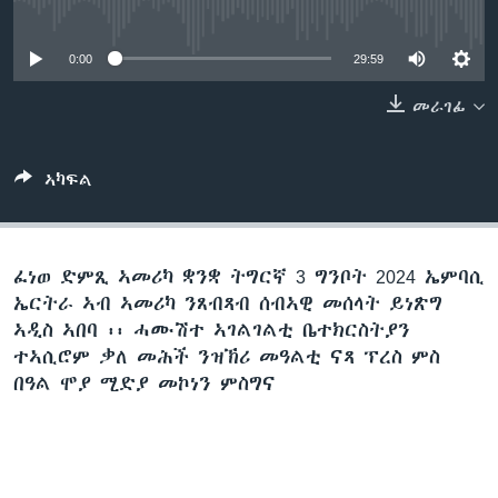
No media source currently available
ቂሔ ጽልሚ
ቋንቋታት
0:00
29:59
መራገፊ
ኣካፍል
ፈነወ ድምጺ ኣመሪካ ቋንቋ ትግርኛ 3 ግንቦት 2024 ኤምባሲ
ኤርትራ ኣብ ኣመሪካ ንጸብጻብ ሰብኣዊ መሰላት ይነጽግ
ኣዲስ ኣበባ ፡፡ ሓሙሽተ ኣገልገልቲ ቤተክርስትያን
ተኣሲሮም ቃለ መሕች ንዝኽሪ መዓልቲ ናጻ ፕረስ ምስ
በዓል ሞያ ሚድያ መኮነን ምስግና