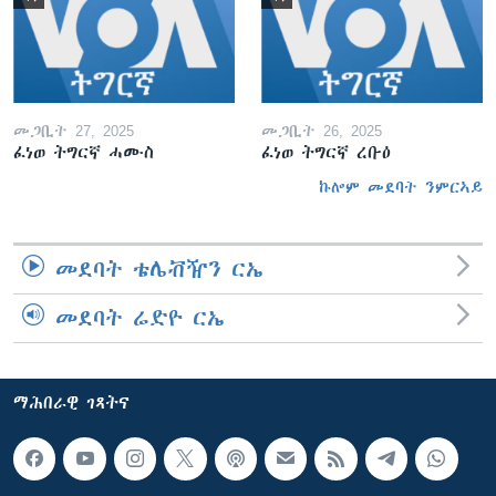
መጋቢት 27, 2025
መጋቢት 26, 2025
ፈነወ ትግርኛ ሓሙስ
ፈነወ ትግርኛ ረቡዕ
ኩሎም መደባት ንምርኣይ
መደባት ቴሌቭዥን ርኤ
መደባት ሬድዮ ርኤ
ማሕበራዊ ገጻትና