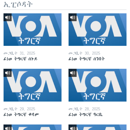
ኢፒሶዳት
መጋቢት 31, 2025
መጋቢት 30, 2025
ፈነወ ትግርኛ ሰኑይ
ፈነወ ትግርኛ ሰንበት
መጋቢት 29, 2025
መጋቢት 28, 2025
ፈነወ ትግርኛ ቀዳም
ፈነወ ትግርኛ ዓርቢ