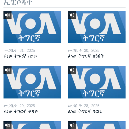
ኢፒሶዳት
መጋቢት 31, 2025
መጋቢት 30, 2025
ፈነወ ትግርኛ ሰኑይ
ፈነወ ትግርኛ ሰንበት
መጋቢት 29, 2025
መጋቢት 28, 2025
ፈነወ ትግርኛ ቀዳም
ፈነወ ትግርኛ ዓርቢ