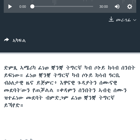
ቂሔ ጽልሚ
0:00
30:00
ቋንቋታት
መራገፊ
ኣካፍል
ድምጺ ኣሜሪካ ፈነወ ቛንቛ ትግርኛ ካብ ሶኑይ ክሳብ ሰንበት
ይፍነው። ፈነወ ቛንቛ ትግርኛ ካብ ሶኑይ ክሳብ ዓርቢ
ብዕለታዊ ዜና ይጅምር፥ እዋናዊ ጉዳያትን ሰሙናዊ
መደባት'ውን የጠቓልል ።ቀዳምን ሰንበትን ኣብቲ ሰሙን
ዝተፈነው መደባት ብምድጋም ፈነወ ቛንቛ ትግርኛ
ይኻየድ።